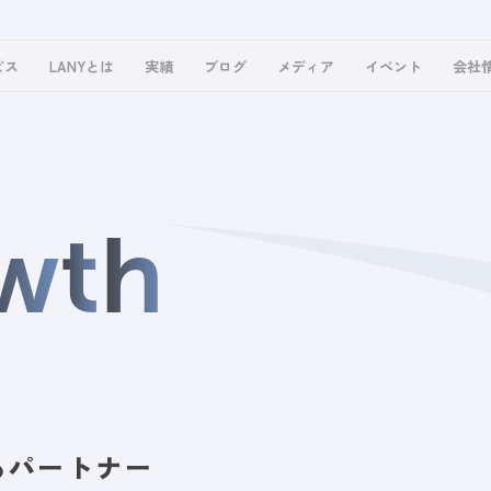
ビス
LANYとは
実績
ブログ
メディア
イベント
会社
w
t
h
るパートナー