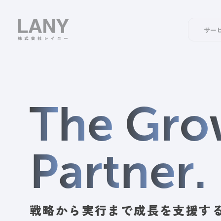
サー
T
h
e
G
r
o
P
a
r
t
n
e
r
.
戦略から実行まで
成長を支援す