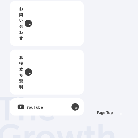
お
問
い
合
わ
せ
お
役
立
ち
資
料
The
YouTube
Page Top
Growth