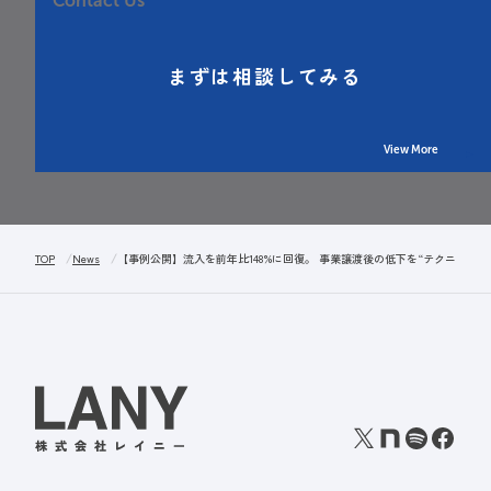
Contact Us
まずは相談してみる
View More
TOP
News
【事例公開】流入を前年比148%に回復。 事業譲渡後の低下を“テクニカル