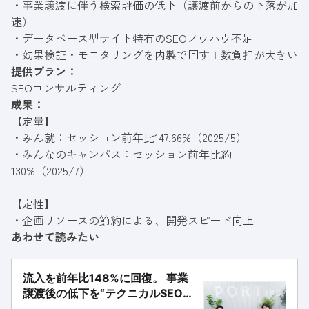
・事業譲渡に伴う検索評価の低下（譲渡前からの下落が加
速）
・データベース型サイト特有のSEOノウハウ不足
・効果検証・モニタリングを内製で回す工数負担が大きい
提供プラン：
SEOコンサルティング
成果：
【定量】
・みん就：セッション前年比147.66%（2025/5）
・みんなのキャンパス：セッション前年比約
130%（2025/7）
【定性】
・企画リソースの節約による、開発スピード向上
あわせて読みたい
流入を前年比148%に回復。 事業
譲渡後の低下を“テクニカルSEOの
徹底×伴走”でお客様と共に乗り越