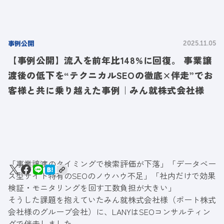
事例公開
2025.11.05
【事例公開】流入を前年比148%に回復。 事業譲
渡後の低下を“テクニカルSEOの徹底×伴走”でお
客様と共に乗り越えた事例｜みん就株式会社様
「事業譲渡のタイミングで検索評価が下落」「
データベー
ス型サイト特有のSEOのノウハウ不足」
「
社内だけで効果
検証・モニタリングを回す工数負担が大きい
」
そうした課題を抱えていたみん就株式会社様（
ポート株式
会社様のグループ会社
）に、LANYはSEOコンサルティン
グで伴走しました。