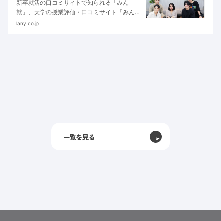
新卒就活の口コミサイトで知られる「みん
えた事例
就」、大学の授業評価・口コミサイト「みんな
のキャンパス」を運営するみん就株式会社様
lany.co.jp
（ポート株式会社様のグループ会社）は、事業
譲渡のタイミングで検索評価が下落。譲渡前か
らの下落傾向に外部連携やリンク構造の...
一覧を見る