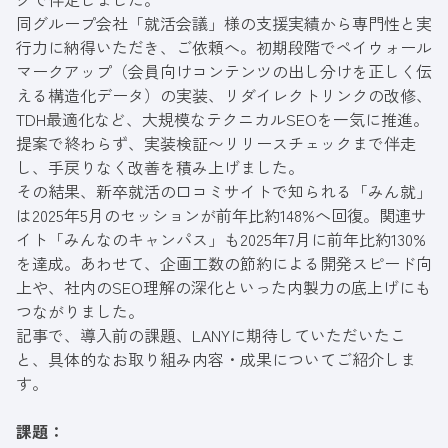
同グループ会社「
就活会議
」様の支援実績から専門性と実
行力に納得いただき、ご依頼へ。初期段階でペイウォール
マークアップ（会員向けコンテンツの出し分けを正しく伝
える構造化データ）の実装、リダイレクトリンクの改修、
TDH最適化など、大規模なテクニカルSEOを一気に推進。
提案で終わらず、実装検証〜リリースチェックまで伴走
し、手戻りなく改善を積み上げました。
その結果、新卒就活の口コミサイトで知られる「みん就」
は2025年5月のセッションが前年比約148%へ回復。関連サ
イト「みんなのキャンパス」も2025年7月に前年比約130%
を達成。あわせて、企画工数の節約による開発スピード向
上や、社内のSEO理解の深化といった内製力の底上げにも
つながりました。
記事
で、導入前の課題、LANYに期待していただいたこ
と、具体的なお取り組み内容・成果についてご紹介しま
す。
課題：