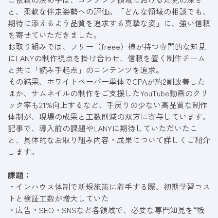
と、柔軟な伴走姿勢への評価。「どんな領域の相談でも、
期待に添えるよう品質を追求する真摯な姿」に、強い信頼
を寄せていただきました。
お取り組みでは、フリー（freee）様が持つ専門的な知見
にLANYの制作視点を掛け合わせ、信頼を置く制作チーム
と共に「読み手起点」のコンテンツを追求。
その結果、ホワイトペーパー単体でCPAが約2割改善した
ほか、サムネイルの制作をご支援したYouTube動画のクリ
ック率も21%向上するなど、手戻りの少ない高品質な制作
体制が、現場の成果と工数削減の双方に寄与しています。
記事
で、導入前の課題やLANYに期待していただいたこ
と、具体的なお取り組み内容・成果について詳しくご紹介
します。
課題：
・インハウス体制で新規施策に着手する際、初期学習コス
トと検証工数が増大していた
・広告・SEO・SNSなど各領域で、必要な専門知見を“戦