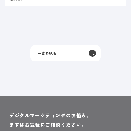
lany.co.jp
た。 しかし、新たなチャネルの立ち上げに際
して、専門的な知見の不足や初期学習コストの
増大がボトルネックに...
一覧を見る
デジタルマーケティングのお悩み、
まずはお気軽にご相談ください。