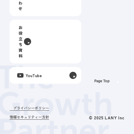
わ
せ
お
役
立
ち
資
料
The
YouTube
Page Top
Growth
プライバシーポリシー
Partner.
情報セキュリティー方針
© 2025 LANY Inc