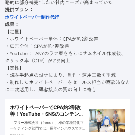
略的に部分補完”したい社内ニーズが高まっていた
提供プラン：
ホワイトペーパー制作代行
成果：
【定量】
・ホワイトペーパー単体：CPAが約2割改善
・広告全体：CPAが約4割改善
・YouTube：LANYのラフ案をもとにサムネイル作成後、
クリック率（CTR）が21%向上
【定性】
・読み手起点の設計により、制作・運用工数を削減
・制作したホワイトペーパーをセールス担当が商談時など
に二次活用し、顧客接点の質の向上に寄与
ホワイトペーパーでCPA約2割改
善！YouTube・SNSのコンテンツ
制作へ支援を拡大した事例
「フリー株式会社（freee）」様の業種特化マ
ーケティング部門では、長年インハウスでデジ
タルマーケティング施策を推進してきまし