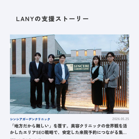
LANYの支援ストーリー
シンシアガーデンクリニック
2026.05.25
「地方だから難しい」を覆す。美容クリニックの世界観を活
かしたエリアSEO戦略で、安定した来院予約につながる集患
基盤を構築した事例