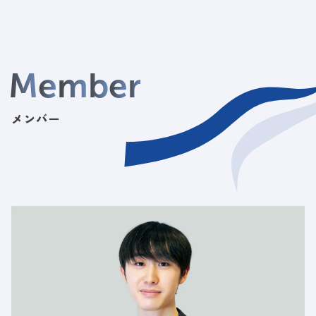
M
e
m
b
e
r
メンバー