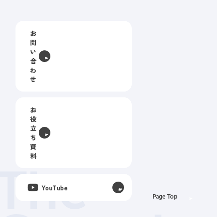
お
問
い
合
わ
せ
お
役
立
ち
資
料
The
YouTube
Page Top