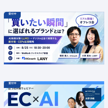
受付中
08.25
オフラインイベント
火
18:30 - 20:00
【オフラインイベント】「買いたい瞬間」に選ばれるブラ
ンドとは？AI検索対策（LLMO）×デジタル広告で実現す
る、新市場・CEPs拡張戦略
定員数：50名
金額：無料
場所：東京都渋谷区千駄ヶ谷5-27-5 リンクスクエア新宿16F
WeWork内 最寄り：新宿駅・代々木駅・新宿三丁目駅
交流会
共催
AI
LLMO
デジタルマーケティング
トレンド
採用イベント
広告
受付中
08.19
ウェビナー
水
11:00 - 12:00
08.21
金
11:00 - 12:00
08.26
水
11:00 - 12:00
【無料セミナー】EC × AI 売れているショップはどのよう
に活用しているか？ 「集客（LLMO）」「データ活用」