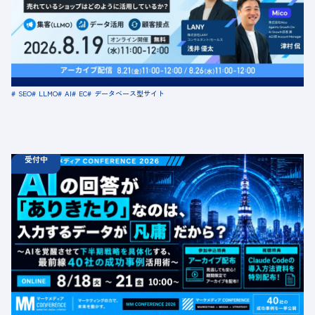
「顧客接点」
定員数：500名
金額：無料
場所：オンライン
SEO
LLMO
AI
EC
データベース型サイト
受付中
08.18
ウェビナー
火
10:00 -
08.21
金
16:00
【無料カンファレンス】AIの回答が「ありきたり」なの
は、入力するデータが凡庸だから？ 〜AIを覚醒させて下
半期戦略を具体化する、最前線40社の成功事例活用術〜
定員数：1000名
金額：無料
場所：オンライン
BtoB