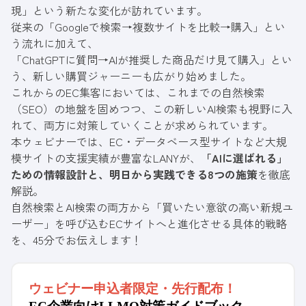
現」という新たな変化が訪れています。
従来の「Googleで検索→複数サイトを比較→購入」とい
う流れに加えて、
「ChatGPTに質問→AIが推奨した商品だけ見て購入」とい
う、新しい購買ジャーニーも広がり始めました。
これからのEC集客においては、これまでの自然検索
（SEO）の地盤を固めつつ、この新しいAI検索も視野に入
れて、両方に対策していくことが求められています。
本ウェビナーでは、EC・データベース型サイトなど大規
模サイトの支援実績が豊富なLANYが、
「AIに選ばれる」
ための情報設計と、明日から実践できる8つの施策
を徹底
解説。
自然検索とAI検索の両方から「買いたい意欲の高い新規ユ
ーザー」を呼び込むECサイトへと進化させる具体的戦略
を、45分でお伝えします！
ウェビナー申込者限定・先行配布！