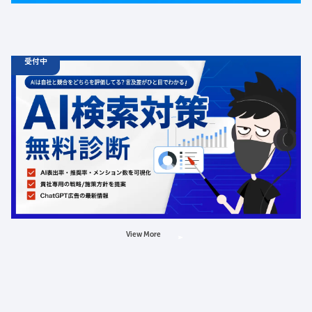
受付中
06.19
診断
金
12:00 -
12.31
金
00:00
ChatGPT広告の最新動向・AI検索対策に関する無料相談
受付中
定員数：500名
金額：無料
場所：オンライン
AI
LLMO
広告
View More