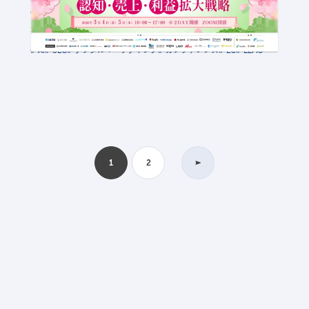
金額：無料
場所：オンライン
AI
SEO
デジタルマーケティング
カンファレンス
EC
LLMO
1
2