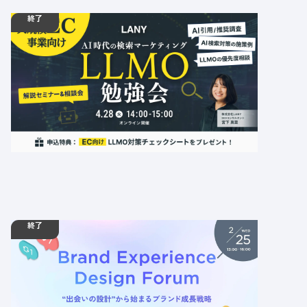
終了
04.28
勉強会
火
14:00 - 15:00
【無料・少人数制】大規模EC事業者向け LLMO勉
強会 ━ AI時代の検索マーケティング ━
定員数：10名
金額：無料
場所：オンライン
LLMO
AI
経営者・決裁者
SEO
EC
終了
02.25
ウェビナー
水
13:00 -
02.25
水
16:00
【無料ウェビナー】認知を「売上」に変える一貫
設計の正体 -Brand Experience Design Forum-
定員数：999名