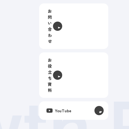
お
問
い
合
わ
せ
お
役
立
ち
資
料
wth
YouTube