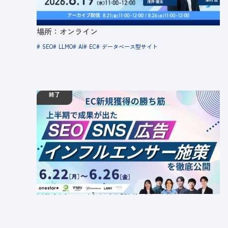
定員数：500名
金額：無料
場所：オンライン
SEO
LLMO
AI
EC
データベース型サイト
終了
06.22
ウェビナー
月
00:00 -
06.26
金
23:59
【6/26まで視聴可能】EC新規獲得の勝ち筋2026
夏｜SEO・広告・SNS・インフルエンサー施策
定員数：999名
金額：無料
場所：オンライン
AI
デジタルマーケティング
EC
カンファレンス