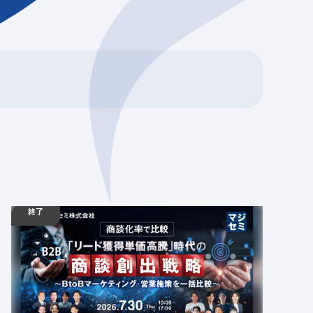
終了
07.30
ウェビナー
木
10:00 - 17:00
【BtoB向けカンファレンス】商談化率で比較「リ
ード獲得単価高騰」時代の商談創出戦略 ～BtoB
マーケティング・営業施策を一括比較～
定員数：1000名
金額：無料