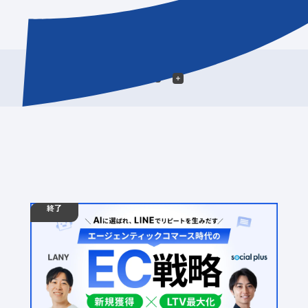
絞り込む
終了
08.04
ウェビナー
火
12:00 - 13:00
【無料ウェビナー】エージェンティックコマース
時代のEC戦略｜AI検索時代の新規獲得とLINEで実
現するLTV最大化
定員数：500名
金額：無料