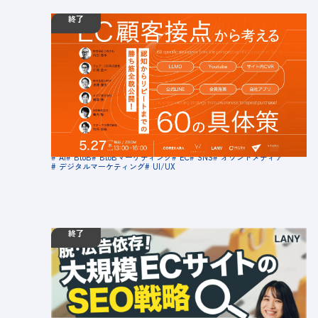
終了
05.27
ウェビナー
水
13:00 - 16:00
【無料ウェビナー】＼バラバラの施策、卒業しま
せんか？／ EC顧客接点から考える60の具体策 ～
認知からリピートまでの勝ち筋全貌公開～
定員数：999名
金額：無料
場所：オンライン
AI
BtoB
BtoBマーケティング
EC
SNS
オウンドメディア
デジタルマーケティング
UI/UX
終了
04.08
ウェビナー
水
12:30 - 13:00
【無料ウェビナー】脱・広告依存！大規模ECが
「非指名検索」で新規顧客を増やすためのSEO戦
略
定員数：500名