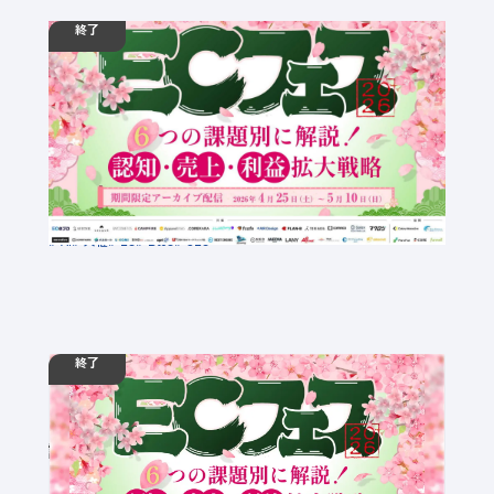
終了
04.25
ウェビナー
土
00:00 -
05.10
日
23:59
【期間限定アーカイブ配信】ECフェス 2026 ～課
題別に解説する売上・利益拡大戦略～
定員数：999名
金額：無料
場所：オンライン
AI
共催
EC
BtoC
SEO
終了
03.04
ウェビナー
水
10:00 - 17:00
03.05
木
10:00 - 17:00
【カンファレンス】ECフェス 2026 ～課題別に解
説する売上・利益拡大戦略～
定員数：500名