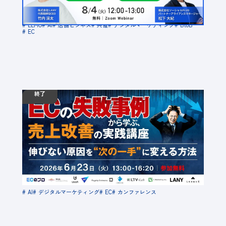
場所：オンライン
LLMO
AI
店舗ビジネス
共催
デジタルマーケティング
BtoB
EC
終了
06.23
ウェビナー
火
13:00 - 16:20
【無料カンファレンス】ECの失敗事例から学ぶ、
売上改善の実践講座｜伸びない原因を“次の一
手”に変える方法
定員数：999名
金額：無料
場所：オンライン
AI
デジタルマーケティング
EC
カンファレンス