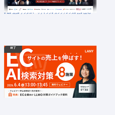
場所：オンライン
AI
SEO
デジタルマーケティング
カンファレンス
EC
LLMO
終了
06.04
ウェビナー
木
13:00 - 13:45
【特典付/無料ウェビナー】ECサイトの売上を伸
ばす！LLMO(AI検索対策)8施策を徹底解説
定員数：500名
金額：無料
場所：オンライン
データベース型サイト
EC