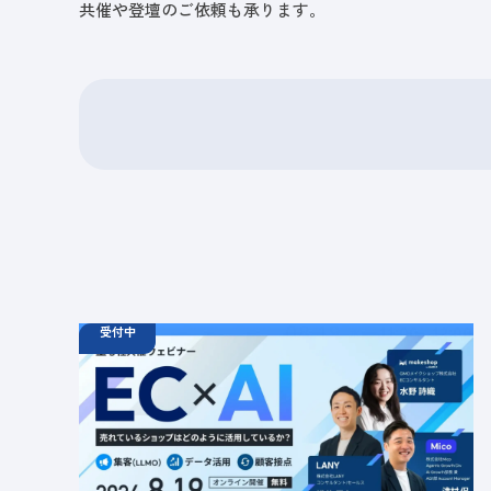
共催や登壇のご依頼も承ります。
受付中
08.19
ウェビナー
水
11:00 - 12:00
08.21
金
11:00 - 12:00
08.26
水
11:00 - 12:00
【無料セミナー】EC × AI 売れているショップは
どのように活用しているか？ 「集客（LLMO）」
「データ活用」「顧客接点」