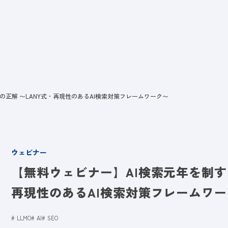
ビス
LANYとは
実績
ブログ
メディア
イベント
会社
の正解 〜LANY式・再現性のあるAI検索対策フレームワーク〜
ウェビナー
【無料ウェビナー】AI検索元年を制する
再現性のあるAI検索対策フレームワ
LLMO
AI
SEO