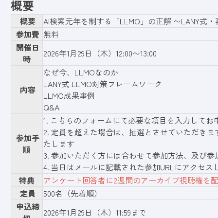
概要
概要
AI検索元年を制する「LLMO」の正解 〜LANY
参加費
無料
開催日
2026年1月29日（木）12:00〜13:00
時
なぜ今、LLMOなのか
LANY式 LLMO対策フレームワーク
内容
LLMO成果事例
Q&A
1.
こちらのフォーム
にて必要な項目を入力してお
2. 定員を超えた場合は、抽選とさせていただきま
参加手
たします
順
3. 参加いただく方には合わせて参加方法、及び参
4. 当日はメールに記載された参加URLにアクセ
特典
アンケート回答者に2週間のアーカイブ視聴権を
定員
500名（先着順）
申込締
2026年1月29日（木）11:59まで