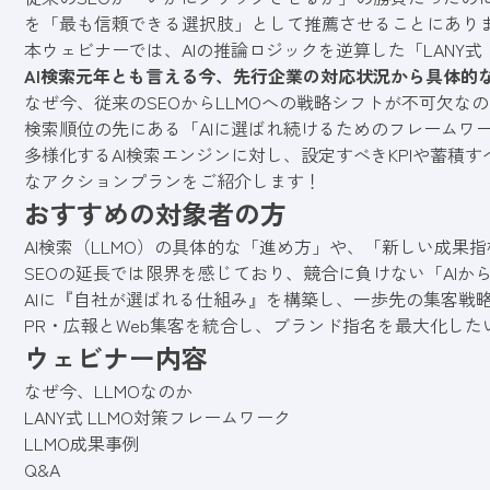
を「最も信頼できる選択肢」として推薦させることにあり
本ウェビナーでは、AIの推論ロジックを逆算した「LANY式
AI検索元年とも言える今、先行企業の対応状況から具体的
なぜ今、従来のSEOからLLMOへの戦略シフトが不可欠な
検索順位の先にある「AIに選ばれ続けるためのフレームワ
多様化するAI検索エンジンに対し、設定すべきKPIや蓄積
なアクションプランをご紹介します！
おすすめの対象者の方
AI検索（LLMO）の具体的な「進め方」や、「新しい成果指標
SEOの延長では限界を感じており、競合に負けない「AIか
AIに『自社が選ばれる仕組み』を構築し、一歩先の集客戦
PR・広報とWeb集客を統合し、ブランド指名を最大化し
ウェビナー内容
なぜ今、LLMOなのか
LANY式 LLMO対策フレームワーク
LLMO成果事例
Q&A