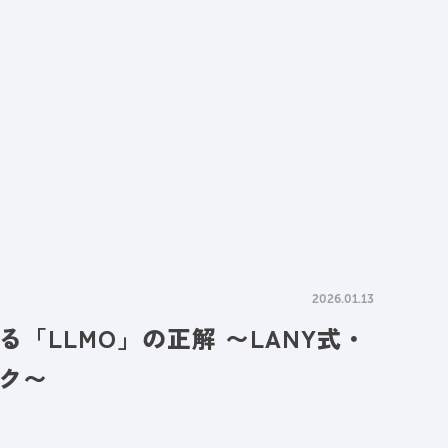
情報
採用情報
資料請求
お問い合わせ
2026.01.13
「LLMO」の正解 〜LANY式・
ーク〜