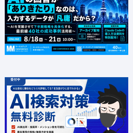
【無料カンファレンス】AIの回答が「ありきたり」なの
は、入力するデータが凡庸だから？ 〜AIを覚醒させて下
半期戦略を具体化する、最前線40社の成功事例活用術〜
定員数：1000名
金額：無料
場所：オンライン
BtoB
受付中
06.19
診断
金
12:00 -
12.31
金
00:00
ChatGPT広告の最新動向・AI検索対策に関する無料相談
受付中
定員数：500名
金額：無料
場所：オンライン