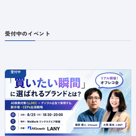
受付中のイベント
受付中
08.25
オフラインイベント
火
18:30 - 20:00
【オフラインイベント】「買いたい瞬間」に選ばれるブラ
ンドとは？AI検索対策（LLMO）×デジタル広告で実現す
る、新市場・CEPs拡張戦略
定員数：50名
金額：無料
場所：東京都渋谷区千駄ヶ谷5-27-5 リンクスクエア新宿16F
WeWork内 最寄り：新宿駅・代々木駅・新宿三丁目駅
交流会
共催
AI
LLMO
デジタルマーケティング
トレンド
採用イベント
広告