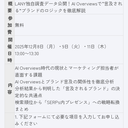
概
LANY独自調査データ公開！AI Overviewsで“言及され
要
る”ブランドのロジックを徹底解説
参
加
無料
費
開
催
2025年12月8日（月）・9日（火）・11日（木）
日
13:00〜13:30
時
AI Overviews時代の現状とマーケティング担当者が
直面する課題
AI Overviewsとブランド言及の関係性を徹底分析
内
分析結果から判明した「言及されるブランド」の決
容
定的な共通点
検索順位から「SERPs内プレゼンス」への戦略転換
まとめ
1.
下記フォーム
にて必要な項目を入力してお申し込
みください