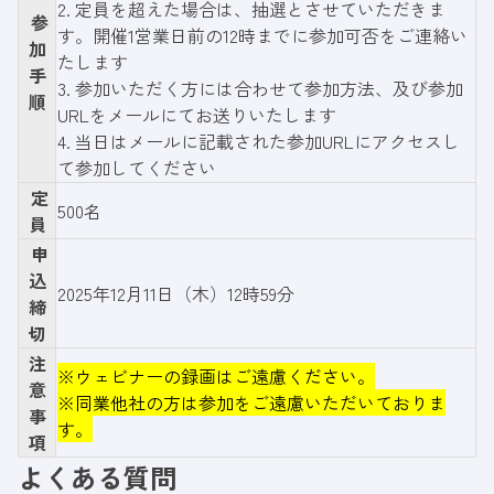
2. 定員を超えた場合は、抽選とさせていただきま
参
す。開催1営業日前の12時までに参加可否をご連絡い
加
たします
手
3. 参加いただく方には合わせて参加方法、及び参加
順
URLをメールにてお送りいたします
4. 当日はメールに記載された参加URLにアクセスし
て参加してください
定
500名
員
申
込
2025年12月11日（木）12時59分
締
切
注
※ウェビナーの録画はご遠慮ください。
意
※同業他社の方は参加をご遠慮いただいておりま
事
す。
項
よくある質問