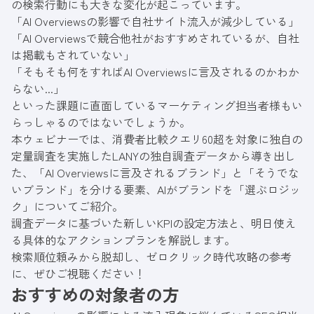
の検索行動にも大きな変化が起こっています。
「AI Overviewsの影響で自社サイト流入が減少している」
「AI Overviewsで競合他社がおすすめされているが、自社
は掲載もされていない」
「そもそも何をすればAI Overviewsに言及されるのかわか
らない...」
といった課題に直面しているマーケティング担当者様もい
らっしゃるのではないでしょうか。
本ウェビナーでは、消費者比較クエリ60超を対象に独自の
定量調査を実施したLANYの独自調査データから導き出し
た、「AI Overviewsに言及されるブランド」と「そうでな
いブランド」を分ける要素、AIがブランドを「選ぶロジッ
ク」についてご紹介。
調査データに基づいた新しいKPIの設定方法と、明日使え
る具体的なアクションプランを解説します。
検索順位頼みから脱却し、ゼロクリック時代攻略の参考
に、ぜひご視聴ください！
おすすめの対象者の方