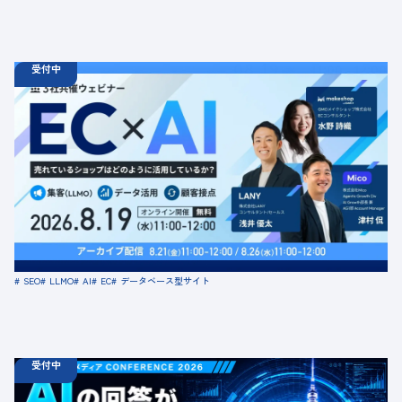
受付中
08.19
ウェビナー
水
11:00 - 12:00
08.21
金
11:00 - 12:00
08.26
水
11:00 - 12:00
【無料セミナー】EC × AI 売れているショップはどのよう
に活用しているか？ 「集客（LLMO）」「データ活用」
「顧客接点」
定員数：500名
金額：無料
場所：オンライン
SEO
LLMO
AI
EC
データベース型サイト
受付中
08.18
ウェビナー
火
10:00 -
08.21
金
16:00