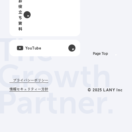
お
役
立
ち
資
料
The
YouTube
Page Top
Growth
プライバシーポリシー
Partner.
情報セキュリティー方針
© 2025 LANY Inc