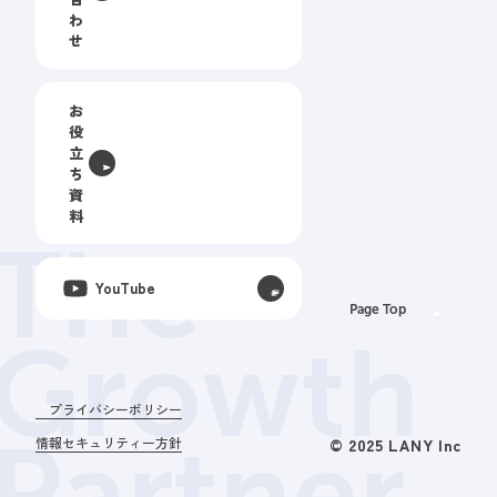
わ
せ
お
役
立
ち
資
料
The
YouTube
Page Top
Growth
プライバシーポリシー
Partner.
情報セキュリティー方針
© 2025 LANY Inc