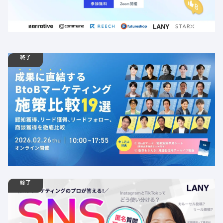
場所：オンライン
AI
BtoB
BtoBマーケティング
EC
SNS
オウンドメディア
デジタルマーケティング
店舗ビジネス
UI/UX
終了
02.26
ウェビナー
木
10:00 - 17:55
【カンファレンス】成果に直結するBtoBマーケティング
施策比較19選｜認知獲得、リード獲得、リードフォロー、
商談獲得を徹底比較
定員数：500名
金額：無料
場所：オンライン
AI
SEO
デジタルマーケティング
SNS
カンファレンス
BtoB
BtoBマーケティング
終了
12.17
ウェビナー
水
12:00 - 12:30
【無料相談会】Instagram・TikTokのプロが答える！SNS
お悩み相談会