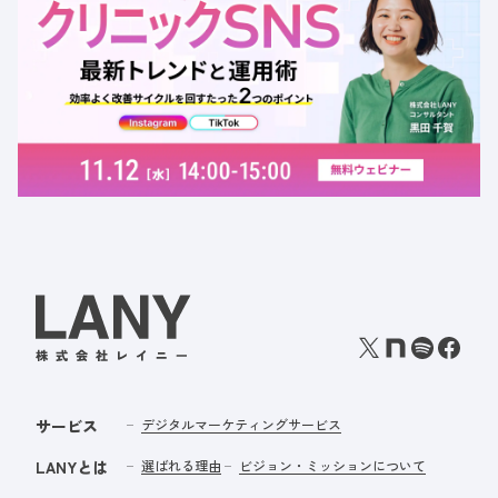
新トレンドと運用術｜効率よく改善サイクルを回すための
たった2つのポイント
定員数：500名
金額：無料
場所：オンライン
クリニック
SNS
サービス
デジタルマーケティングサービス
LANYとは
選ばれる理由
ビジョン・ミッションについて