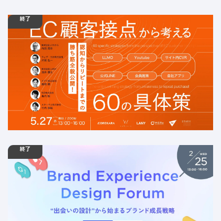
終了
05.27
ウェビナー
水
13:00 - 16:00
【無料ウェビナー】＼バラバラの施策、卒業しませんか？
／ EC顧客接点から考える60の具体策 ～認知からリピート
までの勝ち筋全貌公開～
定員数：999名
金額：無料
場所：オンライン
AI
BtoB
BtoBマーケティング
EC
SNS
オウンドメディア
デジタルマーケティング
UI/UX
終了
02.25
ウェビナー
水
13:00 -
02.25
水
16:00
【無料ウェビナー】認知を「売上」に変える一貫設計の正
体 -Brand Experience Design Forum-
定員数：999名
金額：無料