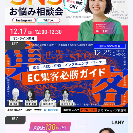
定員数：500名
金額：無料
場所：オンライン
オフィスアワー
SNS
終了
12.25
ウェビナー
木
13:00 - 15:00
【EC事業者必見】＼集客が伸び悩んでいる方へ／ ECサイ
トの集客はこれを見れば完璧！広告・SNS・SEO・インフ
ルエンサーマーケのEC集客必勝ガイド
定員数：500名
金額：無料
場所：オンライン
EC
AI
SEO
デジタルマーケティング
広告
SNS
カンファレンス
終了
11.12
ウェビナー
水
14:00 - 15:00
【無料ウェビナー】来院数130%UP！クリニックSNSの最