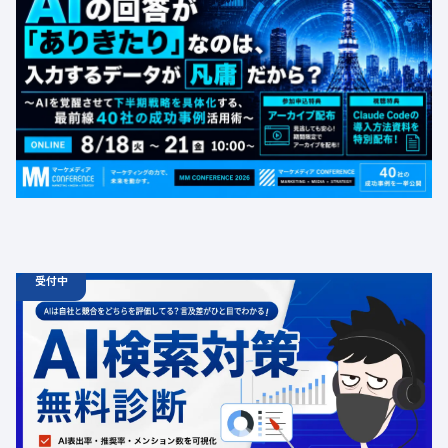
【無料カンファレンス】AIの回答が「ありきたり」なの
は、入力するデータが凡庸だから？ 〜AIを覚醒させて下
半期戦略を具体化する、最前線40社の成功事例活用術〜
定員数：1000名
金額：無料
場所：オンライン
BtoB
受付中
06.19
診断
金
12:00 -
12.31
金
00:00
ChatGPT広告の最新動向・AI検索対策に関する無料相談
受付中
定員数：500名
金額：無料
場所：オンライン