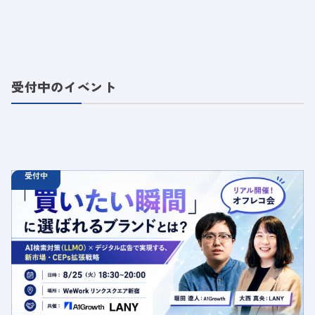
受付中のイベント
受付中
08.25
オフラインイベント
火
18:30 - 20:00
【オフラインイベント】「買いたい瞬間」に選ばれるブラ
ンドとは？AI検索対策（LLMO）×デジタル広告で実現す
る、新市場・CEPs拡張戦略
定員数：50名
金額：無料
場所：東京都渋谷区千駄ヶ谷5-27-5 リンクスクエア新宿16F
WeWork内 最寄り：新宿駅・代々木駅・新宿三丁目駅
交流会
共催
AI
LLMO
デジタルマーケティング
トレンド
採用イベント
広告