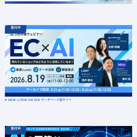
受付中
08.19
ウェビナー
水
11:00 - 12:00
08.21
金
11:00 - 12:00
08.26
水
11:00 - 12:00
【無料セミナー】EC × AI 売れているショップはどのよう
に活用しているか？ 「集客（LLMO）」「データ活用」
「顧客接点」
定員数：500名
金額：無料
場所：オンライン
SEO
LLMO
AI
EC
データベース型サイト
受付中
08.18
ウェビナー
火
10:00 -
08.21
金
16:00