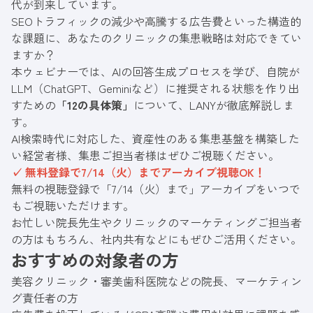
代が到来しています。
SEOトラフィックの減少や高騰する広告費といった構造的
な課題に、あなたのクリニックの集患戦略は対応できてい
ますか？
本ウェビナーでは、AIの回答生成プロセスを学び、自院が
LLM（ChatGPT、Geminiなど）に推奨される状態を作り出
すための
「12の具体策」
について、LANYが徹底解説しま
す。
AI検索時代に対応した、資産性のある集患基盤を構築した
い経営者様、集患ご担当者様はぜひご視聴ください。
✓ 無料
登録で7/14（火）までアーカイブ視聴OK！
無料の視聴登録で「7/14（火）まで」アーカイブをいつで
もご視聴いただけます。
お忙しい院長先生やクリニックのマーケティングご担当者
の方はもちろん、社内共有などにもぜひご活用ください。
おすすめの対象者の方
美容クリニック・審美歯科医院などの院長、マーケティン
グ責任者の方