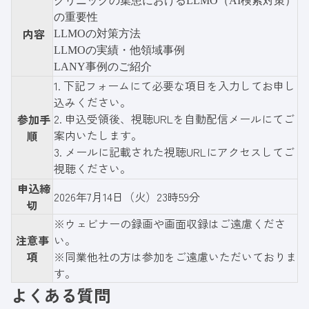
クリニックの集患におけるLLMO（AI検索対策）
の重要性
内容
LLMOの対策方法
LLMOの実績・他領域事例
LANY事例のご紹介
1.
下記フォーム
にて必要な項目を入力してお申し
込みください。
2. 申込受領後、視聴URLを自動配信メールにてご
参加手
案内いたします。
順
3. メールに記載された視聴URLにアクセスしてご
視聴ください。
申込締
2026年7月14日（火）23時59分
切
※ウェビナーの録画や画面収録はご遠慮くださ
注意事
い。
項
※同業他社の方は参加をご遠慮いただいておりま
す。
よくある質問