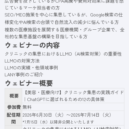
広告費を投下しているがCPA高騰や費用対効果に課題を感
じているマーケ担当者の方
SEO/MEO施策を中心に集患しているが、Google検索の仕
様変化やAI検索の台頭で自然流入の減少に悩んでいる方
複数の医療施設を展開する医療機関・グループ企業で、全
社的な集患基盤の構築を目指している方
ウェビナーの内容
クリニックの集患におけるLLMO（AI検索対策）の重要性
LLMOの対策方法
LLMOの実績・他領域事例
LANY事例のご紹介
ウェビナー概要
【美容・医療向け】クリニック集患の実践ガイド
概要
｜ChatGPTに選ばれるための12の具体策
参加費
無料
配信期
2026年6月30日（火）〜2026年7月14日（火）
間
*7月15日（水）以降非公開といたします