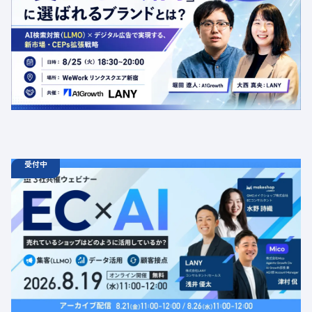
ンドとは？AI検索対策（LLMO）×デジタル広告で実現す
る、新市場・CEPs拡張戦略
定員数：50名
金額：無料
場所：東京都渋谷区千駄ヶ谷5-27-5 リンクスクエア新宿16F
WeWork内 最寄り：新宿駅・代々木駅・新宿三丁目駅
交流会
共催
AI
LLMO
デジタルマーケティング
トレンド
採用イベント
広告
受付中
08.19
ウェビナー
水
11:00 - 12:00
08.21
金
11:00 - 12:00
08.26
水
11:00 - 12:00
【無料セミナー】EC × AI 売れているショップはどのよう
に活用しているか？ 「集客（LLMO）」「データ活用」
「顧客接点」
定員数：500名
金額：無料
場所：オンライン