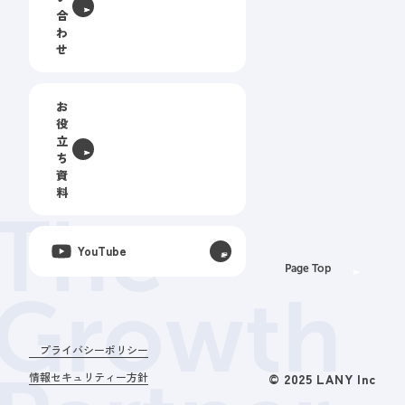
合
わ
せ
お
役
立
ち
資
料
The
YouTube
Page Top
Growth
プライバシーポリシー
情報セキュリティー方針
© 2025 LANY Inc