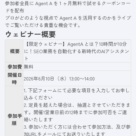
参加者全員に Agent A を 1 ヶ月無料で試せるクーポンコー
ドを配布
プロがどのような視点で Agent A を活用するのかをライブ
でご覧いただける貴重な機会です。
ウェビナー概要
【限定ウェビナー】AgentA とは？10時間が10分
概要
に！SEO業務を自動化する新時代のAIアシスタン
ト
参加費
無料
開催日
2026年6月10日（水）13:00〜14:00
時
1.
下記フォーム
にて必要な項目を入力してお申し
込みください
2. 定員を超えた場合は、抽選とさせていただきま
す。開催1営業日前の12時までに参加可否をご連
参加手
絡いたします
順
3. 参加いただく方には合わせて参加方法、及び参
加URLをメールにてお送りいたします