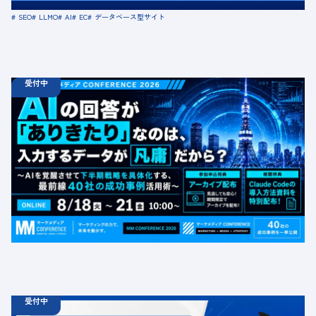
SEO
LLMO
AI
EC
データベース型サイト
受付中
08.18
ウェビナー
火
10:00 -
08.21
金
16:00
【無料カンファレンス】AIの回答が「ありきたり」なの
は、入力するデータが凡庸だから？ 〜AIを覚醒させて下
半期戦略を具体化する、最前線40社の成功事例活用術〜
定員数：1000名
金額：無料
場所：オンライン
BtoB
受付中
06.19
診断
金
12:00 -