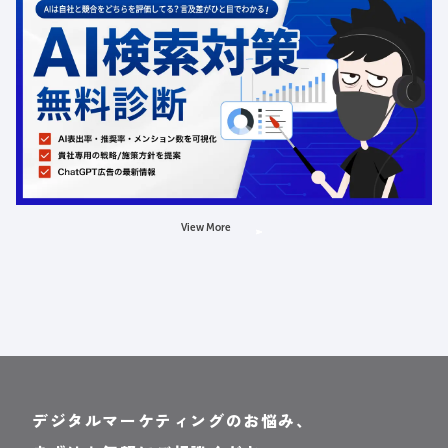
12.31
金
00:00
ChatGPT広告の最新動向・AI検索対策に関する無料相談
受付中
定員数：500名
金額：無料
場所：オンライン
AI
LLMO
広告
View More
デジタルマーケティングのお悩み、