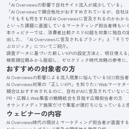
「AI Overviewsの影響で自社サイト流入が減少している」
「AI Overviewsで競合他社がおすすめされているが、自
「そもそも何をすればAI Overviewsに言及されるのかわからな
といった課題に直面しているマーケティング担当者様もい
本ウェビナーでは、消費者比較クエリ60超を対象に独自の定
出した、「AI Overviewsに言及されるブランド」と「
ぶロジック」についてご紹介。
調査データに基づいた新しいKPIの設定方法と、明日使え
検索順位頼みから脱却し、ゼロクリック時代攻略の参考に
おすすめの対象者の方
AI Overviewsの影響による流入現象に悩んでいるSEO担当
AI Overviews対策の「正しいKPI」を知りたいWebマーケ
競合はおすすめされるのに、自社がAIに言及されていない
PR・広報とWeb集客の戦略統合を目指す広報担当者の方
オウンドメディア施策だけで集客が頭打ちになっていると
ウェビナーの内容
AI Overviews時代の現状とマーケティング担当者が直面す