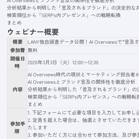
AI Overviewsとブランド言及の関係性を徹底分析
分析結果から判明した「言及されるブランド」の決定的な
検索順位から「SERPs内プレゼンス」への戦略転換
まとめ
ウェビナー概要
概要
LANY独自調査データ公開！AI Overviewsで
参加費
無料
開催日
2026年3月3日（火）12:00〜12:30
時
AI Overviews時代の現状とマーケティング担当
AI Overviewsとブランド言及の関係性を徹底分析
内容
分析結果から判明した「言及されるブランド」の
検索順位から「SERPs内プレゼンス」への戦略転
まとめ
1.
下記フォーム
にて必要な項目を入力してお申し
2. 定員を超えた場合は、抽選とさせていただきま
参加手
たします
順
3. 参加いただく方には合わせて参加方法、及び参