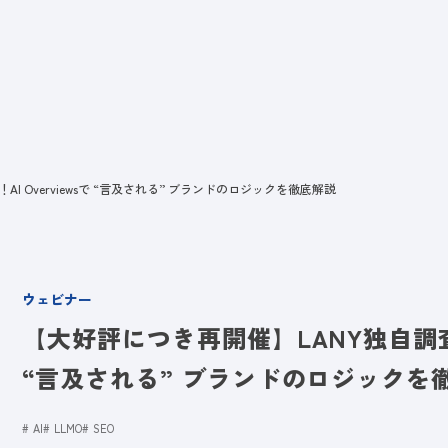
ビス
LANYとは
実績
ブログ
メディア
イベント
会社
 Overviewsで “言及される” ブランドのロジックを徹底解説
ウェビナー
【大好評につき再開催】LANY独自調査デー
“言及される” ブランドのロジックを
AI
LLMO
SEO