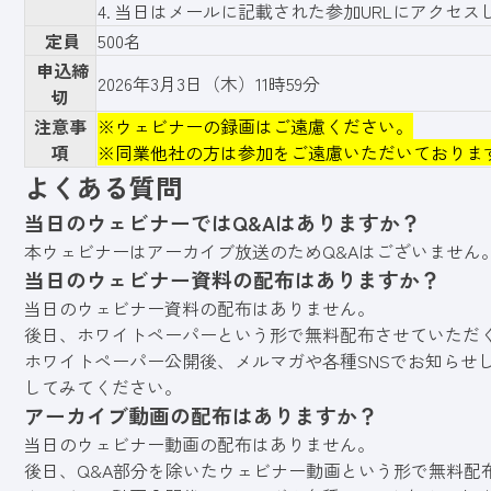
4. 当日はメールに記載された参加URLにアクセ
定員
500名
申込締
2026年3月3日（木）11時59分
切
注意事
※ウェビナーの録画はご遠慮ください。
項
※同業他社の方は参加をご遠慮いただいておりま
よくある質問
当日のウェビナーではQ&Aはありますか？
本ウェビナーはアーカイブ放送のためQ&Aはございません
当日のウェビナー資料の配布はありますか？
当日のウェビナー資料の配布はありません。
後日、ホワイトペーパーという形で無料配布させていただ
ホワイトペーパー公開後、メルマガや各種SNSでお知らせ
してみてください。
アーカイブ動画の配布はありますか？
当日のウェビナー動画の配布はありません。
後日、Q&A部分を除いたウェビナー動画という形で無料配