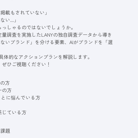
社は掲載もされていない」
い...」
らっしゃるのではないでしょうか。
量調査を実施したLANYの独自調査データから導き
そうでないブランド」を分ける要素、AIがブランドを「選
る具体的なアクションプランを解説します。
、ぜひご視聴ください！
者の方
ターの方
ことに悩んでいる方
感じている方
る課題