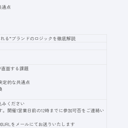
共通点
“言及される”ブランドのロジックを徹底解説
者が直面する課題
決定的な共通点
換
込みください
す。開催1営業日前の12時までに参加可否をご連絡い
加URLをメールにてお送りいたします