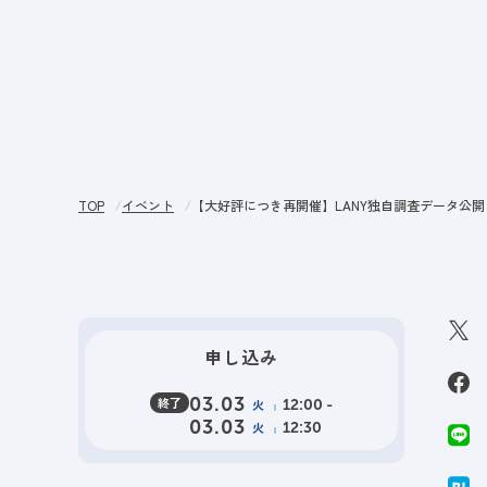
サー
TOP
イベント
【大好評につき再開催】LANY独自調査データ公開！AI
申し込み
終了
03.03
火
12:00 -
03.03
火
12:30