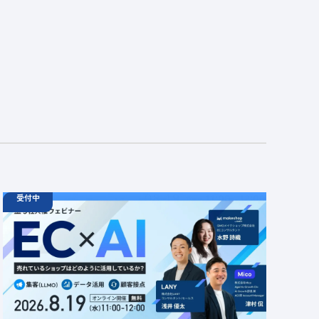
受付中
08.19
ウェビナー
水
11:00 - 12:00
08.21
金
11:00 - 12:00
08.26
水
11:00 - 12:00
【無料セミナー】EC × AI 売れているショップはど
のように活用しているか？ 「集客（LLMO）」「デ
ータ活用」「顧客接点」
定員数：500名