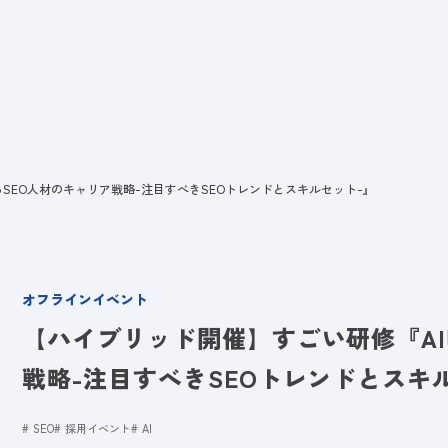
ビス
LANYとは
実績
ブログ
メディア
イベント
会社
SEO人材のキャリア戦略-注目すべきSEOトレンドとスキルセット-』
オフラインイベント
【ハイブリッド開催】すごい研修『AI
戦略-注目すべきSEOトレンドとスキ
SEO
採用イベント
AI