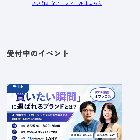
＞＞詳細なプロフィールはこちら
受付中のイベント
受付中
08.25
オフラインイベント
火
18:30 - 20:00
【オフラインイベント】「買いたい瞬間」に選ばれ
るブランドとは？AI検索対策（LLMO）×デジタル
広告で実現する、新市場・CEPs拡張戦略
定員数：50名
金額：無料
場所：東京都渋谷区千駄ヶ谷5-27-5 リンクスクエア新