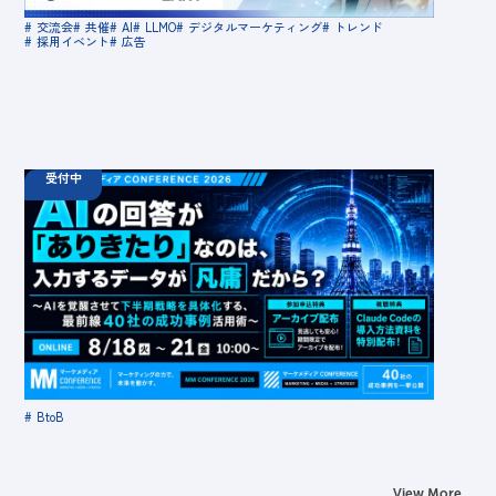
宿16F WeWork内 最寄り：新宿駅・代々木駅・新宿三丁
交流会
共催
AI
LLMO
デジタルマーケティング
トレンド
目駅
採用イベント
広告
受付中
08.18
ウェビナー
火
10:00 -
08.21
金
16:00
【無料カンファレンス】AIの回答が「ありきたり」
なのは、入力するデータが凡庸だから？ 〜AIを覚
醒させて下半期戦略を具体化する、最前線40社の
成功事例活用術〜
定員数：1000名
金額：無料
場所：オンライン
BtoB
View More