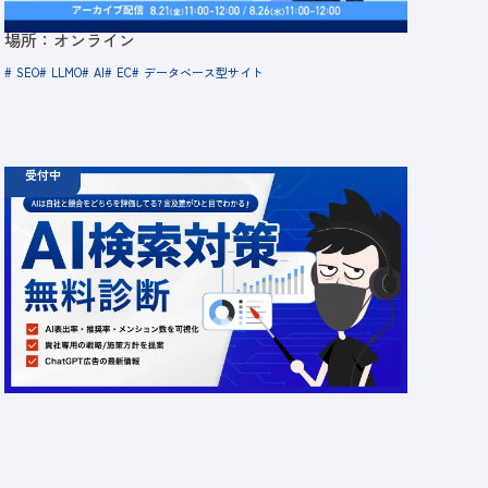
金額：無料
場所：オンライン
SEO
LLMO
AI
EC
データベース型サイト
受付中
06.19
診断
金
12:00 -
12.31
金
00:00
ChatGPT広告の最新動向・AI検索対策に関する無
料相談受付中
定員数：500名
金額：無料
場所：オンライン
AI
LLMO
広告