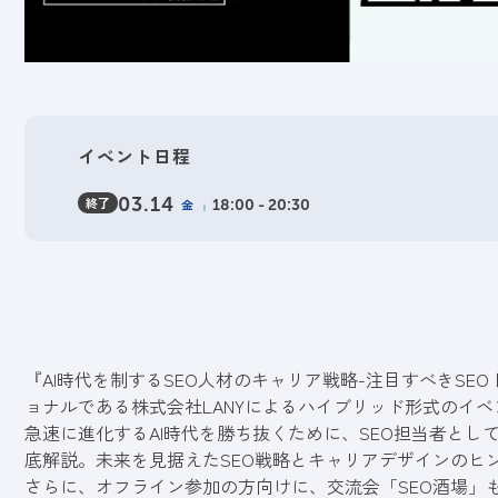
イベント日程
終了
03.14
金
18:00 - 20:30
『AI時代を制するSEO人材のキャリア戦略-注目すべきSE
ョナルである株式会社LANYによるハイブリッド形式のイベ
急速に進化するAI時代を勝ち抜くために、SEO担当者と
底解説。未来を見据えたSEO戦略とキャリアデザインのヒ
さらに、オフライン参加の方向けに、交流会「SEO酒場」も