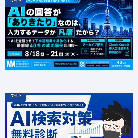
受付中
08.18
ウェビナー
火
10:00 -
08.21
金
16:00
【無料カンファレンス】AIの回答が「ありきたり」なの
は、入力するデータが凡庸だから？ 〜AIを覚醒させて下
半期戦略を具体化する、最前線40社の成功事例活用術〜
定員数：1000名
金額：無料
場所：オンライン
BtoB
受付中
06.19
診断
金
12:00 -
12.31
金
00:00
ChatGPT広告の最新動向・AI検索対策に関する無料相談
受付中
定員数：500名