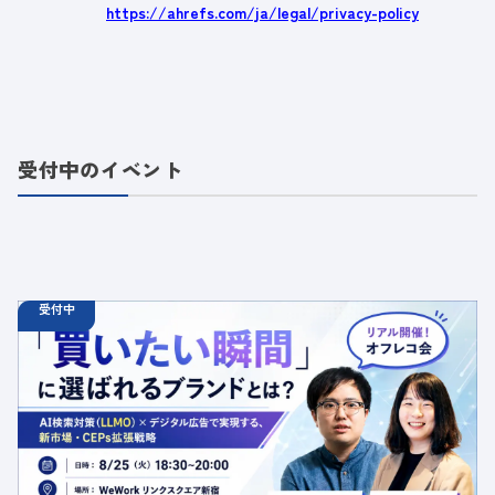
https://ahrefs.com/ja/legal/privacy-policy
受付中のイベント
受付中
08.25
オフラインイベント
火
18:30 - 20:00
【オフラインイベント】「買いたい瞬間」に選ばれるブラ
ンドとは？AI検索対策（LLMO）×デジタル広告で実現す
る、新市場・CEPs拡張戦略
定員数：50名
金額：無料
場所：東京都渋谷区千駄ヶ谷5-27-5 リンクスクエア新宿16F