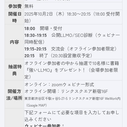
参加費
無料
開催日
2025年10月2日（木）18:30〜20:15（18:00 受付開
時
始）
18:00
開場・受付
18:30-19:15
公開LLMO/SEO診断（ウェビナー
内容
同時配信）
19:15-20:15
交流会（オフライン参加者限定）
20:15
終了（20:30設営撤収予定）
オフライン参加者の中から抽選で10名様に書籍
抽選特
『強いLLMO』をプレゼント！（会場参加者限
典
定）
オンライン：zoomウェビナー形式
開催方
オフライン開場：リンクスクエア新宿16F
法/場所
東京都渋谷区千駄ヶ谷5-27-5 リンクスクエア新宿16F WeWork内
（
Google MAP
）
下記フォーム
にて必要な項目を入力してお申し
込みください
ウェビナー参加者：