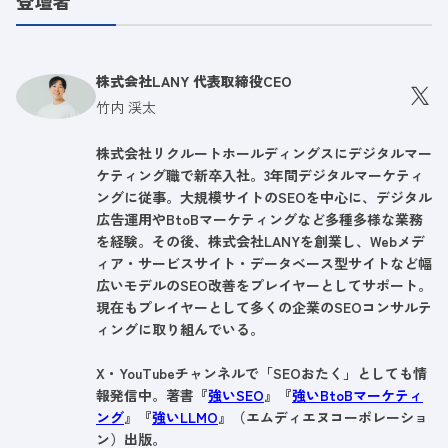
登壇者
株式会社LANY 代表取締役CEO
竹内 渓太
株式会社リクルートホールディングスにデジタルマー
ケティング職で新卒入社。3年間デジタルマーケティ
ングに従事。大規模サイトのSEOを中心に、デジタル
広告運用やBtoBマーケティングなど多種多様な業務
を経験。その後、株式会社LANYを創業し、Webメデ
ィア・サービスサイト・データベース型サイトなど幅
広いモデルのSEO改善をプレイヤーとしてサポート。
現在もプレイヤーとして多くの企業のSEOコンサルテ
ィングに取り組んでいる。
X・YouTubeチャンネルで「SEOおたく」としても情
報発信中。著書『
強いSEO
』『
強いBtoBマーケティ
ング
』『
強いLLMO
』（エムディエヌコーポレーショ
ン）出版。