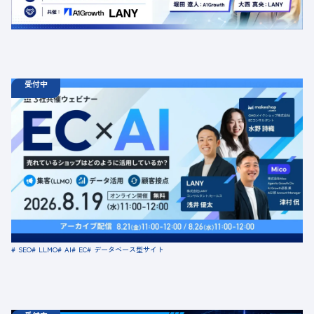
WeWork内 最寄り：新宿駅・代々木駅・新宿三丁目駅
交流会
共催
AI
LLMO
デジタルマーケティング
トレンド
採用イベント
広告
受付中
08.19
ウェビナー
水
11:00 - 12:00
08.21
金
11:00 - 12:00
08.26
水
11:00 - 12:00
【無料セミナー】EC × AI 売れているショップはどのよう
に活用しているか？ 「集客（LLMO）」「データ活用」
「顧客接点」
定員数：500名
金額：無料
場所：オンライン
SEO
LLMO
AI
EC
データベース型サイト