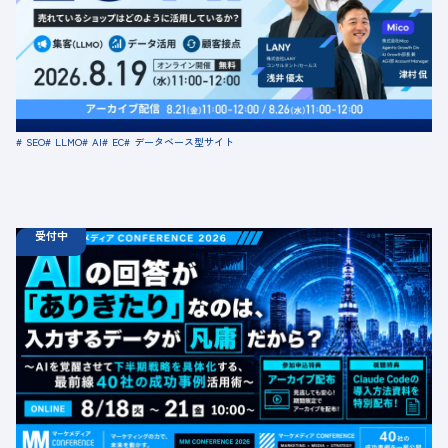
に活用しているか？ 「集客（LLMO）」「データ活用」
「顧客接点」
定員数：500名
金額：無料
場所：オンライン
SEO
LLMO
AI
EC
データベース型サイト
受付中
08.18
ウェビナー
火
10:00 -
08.21
金
16:00
【無料カンファレンス】AIの回答が「ありきたり」なの
は、入力するデータが凡庸だから？ 〜AIを覚醒させて下
半期戦略を具体化する、最前線40社の成功事例活用術〜
定員数：1000名
金額：無料
場所：オンライン