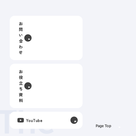
お
問
い
合
わ
せ
お
役
立
ち
資
料
The
YouTube
Page Top