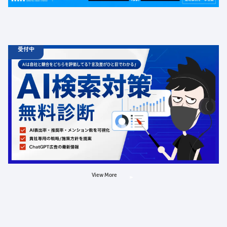
BtoB
受付中
06.19
診断
金
12:00 -
12.31
金
00:00
ChatGPT広告の最新動向・AI検索対策に関する無料相談
受付中
定員数：500名
金額：無料
場所：オンライン
AI
LLMO
広告
View More