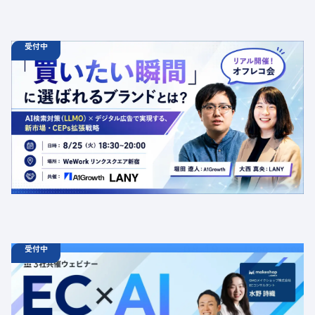
受付中
08.25
オフラインイベント
火
18:30 - 20:00
【オフラインイベント】「買いたい瞬間」に選ばれるブラ
ンドとは？AI検索対策（LLMO）×デジタル広告で実現す
る、新市場・CEPs拡張戦略
定員数：50名
金額：無料
場所：東京都渋谷区千駄ヶ谷5-27-5 リンクスクエア新宿16F
WeWork内 最寄り：新宿駅・代々木駅・新宿三丁目駅
交流会
共催
AI
LLMO
デジタルマーケティング
トレンド
採用イベント
広告
受付中
08.19
ウェビナー
水
11:00 - 12:00
08.21
金
11:00 - 12:00
08.26
水
11:00 - 12:00
【無料セミナー】EC × AI 売れているショップはどのよう