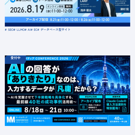
定員数：500名
金額：無料
場所：オンライン
SEO
LLMO
AI
EC
データベース型サイト
受付中
08.18
ウェビナー
火
10:00 -
08.21
金
16:00
【無料カンファレンス】AIの回答が「ありきたり」なの
は、入力するデータが凡庸だから？ 〜AIを覚醒させて下
半期戦略を具体化する、最前線40社の成功事例活用術〜
定員数：1000名
金額：無料
場所：オンライン
BtoB