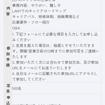
業務内容、やりがい、難しさ
内
LANYでのキャリアロードマップ
容
キャリアパス、研修体制、挑戦環境など
応募要件・フロー紹介
Q&A
1.
下記フォーム
にて必要な項目を入力してお申し込
みください
2. 定員を超えた場合は、抽選とさせていただきま
参
す。開催1営業日前の12時までに参加可否をご連絡い
加
たします
手
3. 参加いただく方には合わせて参加方法、及び参加
順
URLをメールにてお送りいたします
4. 当日はメールに記載された参加URLにアクセスし
て参加してください
定
500名
員
申
込