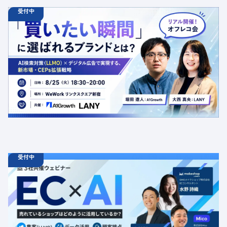
受付中
08.25
オフラインイベント
火
18:30 - 20:00
【オフラインイベント】「買いたい瞬間」に選ばれるブラ
ンドとは？AI検索対策（LLMO）×デジタル広告で実現す
る、新市場・CEPs拡張戦略
定員数：50名
金額：無料
場所：東京都渋谷区千駄ヶ谷5-27-5 リンクスクエア新宿16F
WeWork内 最寄り：新宿駅・代々木駅・新宿三丁目駅
交流会
共催
AI
LLMO
デジタルマーケティング
トレンド
採用イベント
広告
受付中
08.19
ウェビナー
水
11:00 - 12:00
08.21
金
11:00 - 12:00
08.26
水
11:00 - 12:00
【無料セミナー】EC × AI 売れているショップはどのよう
に活用しているか？ 「集客（LLMO）」「データ活用」
「顧客接点」