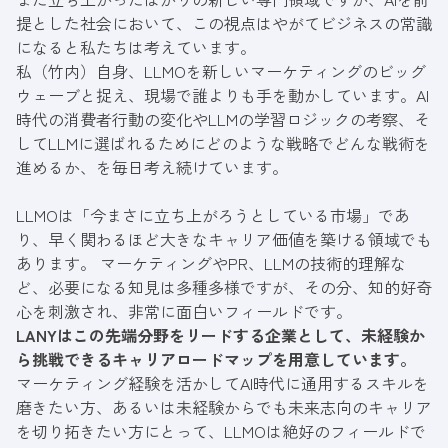
提とした社会において、
この視点はやがてビジネスの常識
になると私たちは考えています。
私（竹内）自身、LLMOを新しいマーケティングのビッグ
ウェーブと捉え、現場で誰よりも手を動かしています。AI
時代の消費者行動の変化やLLMの学習ロジックの考察、そ
してLLMに選ばれるためにどのような戦略でどんな戦術を
進めるか、を毎日考え続けています。
LLMOは「今まさに立ち上がろうとしている市場」であ
り、早く関わるほど大きなキャリア価値を築ける領域でも
あります。 マーケティングやPR、LLMの技術的理解な
ど、必要になる知見は多種多様ですが、その分、知的好奇
心を刺激され、非常に面白いフィールドです。
LANYはこの先端分野をリードする企業として、未経験か
ら挑戦できるキャリアロードマップを用意しています。
マーケティング経験を活かしてAI時代に通用するスキルを
磨きたい方、あるいは未経験からでも未来志向のキャリア
を切り拓きたい方にとって、LLMOは絶好のフィールドで