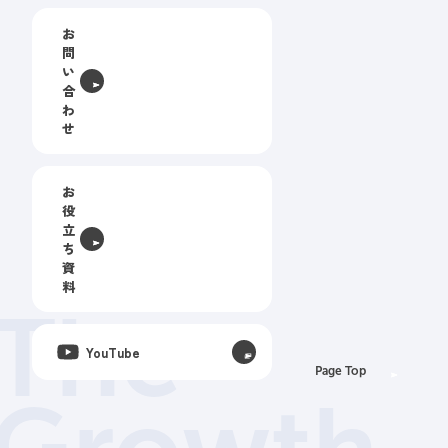
お
問
い
合
わ
せ
お
役
立
ち
資
料
The
YouTube
Page Top