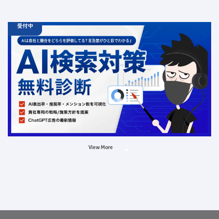
受付中
06.19
診断
金
12:00 -
12.31
金
00:00
ChatGPT広告の最新動向・AI検索対策に関する無料相談
受付中
定員数：500名
金額：無料
場所：オンライン
AI
LLMO
広告
View More