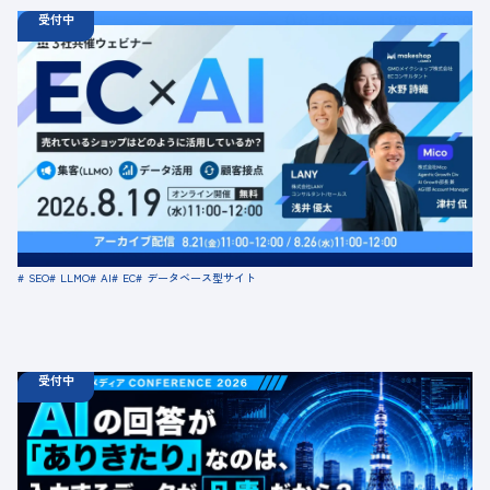
受付中
08.19
ウェビナー
水
11:00 - 12:00
08.21
金
11:00 - 12:00
08.26
水
11:00 - 12:00
【無料セミナー】EC × AI 売れているショップはどのよう
に活用しているか？ 「集客（LLMO）」「データ活用」
「顧客接点」
定員数：500名
金額：無料
場所：オンライン
SEO
LLMO
AI
EC
データベース型サイト
受付中
08.18
ウェビナー
火
10:00 -
08.21
金
16:00
【無料カンファレンス】AIの回答が「ありきたり」なの
は、入力するデータが凡庸だから？ 〜AIを覚醒させて下