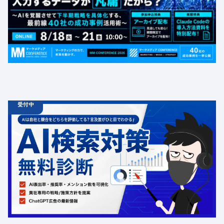
半期戦略を具体化する、最前線40社の成功事例活用術〜
定員数：1000名
金額：無料
場所：オンライン
BtoB
受付中
06.19
診断
金
12:00 -
12.31
金
00:00
ChatGPT広告の最新動向・AI検索対策に関する無料相談
受付中
定員数：500名
金額：無料
場所：オンライン
AI
LLMO
広告