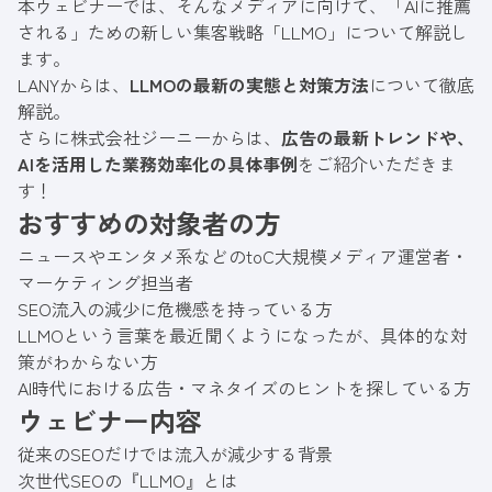
本ウェビナーでは、そんなメディアに向けて、「AIに推薦
される」ための新しい集客戦略「LLMO」について解説し
ます。
LANYからは、
LLMOの最新の実態と対策方法
について徹底
解説。
さらに株式会社ジーニーからは、
広告の最新トレンドや、
AIを活用した業務効率化の具体事例
をご紹介いただきま
す！
おすすめの対象者の方
ニュースやエンタメ系などのtoC大規模メディア運営者・
マーケティング担当者
SEO流入の減少に危機感を持っている方
LLMOという言葉を最近聞くようになったが、具体的な対
策がわからない方
AI時代における広告・マネタイズのヒントを探している方
ウェビナー内容
従来のSEOだけでは流入が減少する背景
次世代SEOの『LLMO』とは