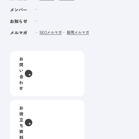
メンバー
お知らせ
メルマガ
SEOメルマガ
採用メルマガ
お
問
い
合
わ
せ
お
役
立
ち
資
料