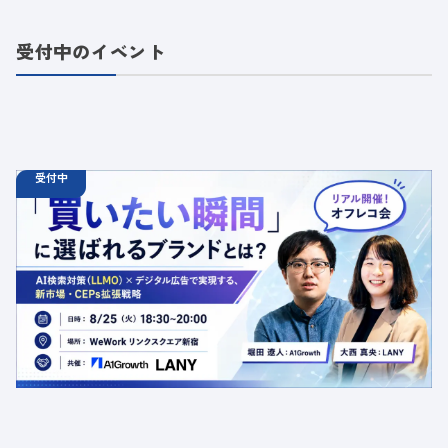
受付中のイベント
受付中
08.25
オフラインイベント
火
18:30 - 20:00
【オフラインイベント】「買いたい瞬間」に選ばれるブラ
ンドとは？AI検索対策（LLMO）×デジタル広告で実現す
る、新市場・CEPs拡張戦略
定員数：50名
金額：無料
場所：東京都渋谷区千駄ヶ谷5-27-5 リンクスクエア新宿16F
WeWork内 最寄り：新宿駅・代々木駅・新宿三丁目駅
交流会
共催
AI
LLMO
デジタルマーケティング
トレンド
採用イベント
広告