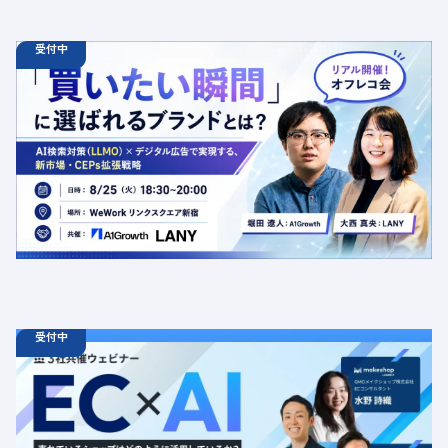
受付中
08.25
オフラインイベント
火
18:30 - 20:00
【オフラインイベント】「買いたい瞬間」に選ばれるブラ
ンドとは？AI検索対策（LLMO）×デジタル広告で実現す
る、新市場・CEPs拡張戦略
定員数：50名
金額：無料
場所：東京都渋谷区千駄ヶ谷5-27-5 リンクスクエア新宿16F
WeWork内 最寄り：新宿駅・代々木駅・新宿三丁目駅
交流会
共催
AI
LLMO
デジタルマーケティング
トレンド
採用イベント
広告
受付中
08.19
ウェビナー
水
11:00 - 12:00
08.21
金
11:00 - 12:00
08.26
水
11:00 - 12:00
【無料セミナー】EC × AI 売れているショップはどのよう
に活用しているか？ 「集客（LLMO）」「データ活用」