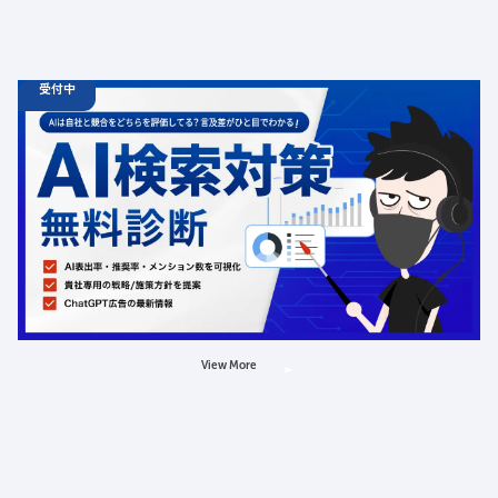
受付中
06.19
診断
金
12:00 -
12.31
金
00:00
ChatGPT広告の最新動向・AI検索対策に関する無料相談
受付中
定員数：500名
金額：無料
場所：オンライン
AI
LLMO
広告
View More