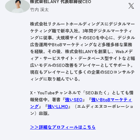
株式会社LANY 代表取締役CEO
竹内 渓太
株式会社リクルートホールディングスにデジタルマー
ケティング職で新卒入社。3年間デジタルマーケティ
ングに従事。大規模サイトのSEOを中心に、デジタル
広告運用やBtoBマーケティングなど多種多様な業務
を経験。その後、株式会社LANYを創業し、Webメデ
ィア・サービスサイト・データベース型サイトなど幅
広いモデルのSEO改善をプレイヤーとしてサポート。
現在もプレイヤーとして多くの企業のSEOコンサルテ
ィングに取り組んでいる。
X・YouTubeチャンネルで「SEOおたく」としても情
報発信中。著書『
強いSEO
』『
強いBtoBマーケティ
ング
』『
強いLLMO
』（エムディエヌコーポレーショ
ン）出版。
＞＞詳細なプロフィールはこちら