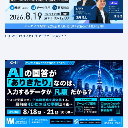
「顧客接点」
定員数：500名
金額：無料
場所：オンライン
SEO
LLMO
AI
EC
データベース型サイト
受付中
08.18
ウェビナー
火
10:00 -
08.21
金
16:00
【無料カンファレンス】AIの回答が「ありきたり」なの
は、入力するデータが凡庸だから？ 〜AIを覚醒させて下
半期戦略を具体化する、最前線40社の成功事例活用術〜
定員数：1000名
金額：無料
場所：オンライン
BtoB