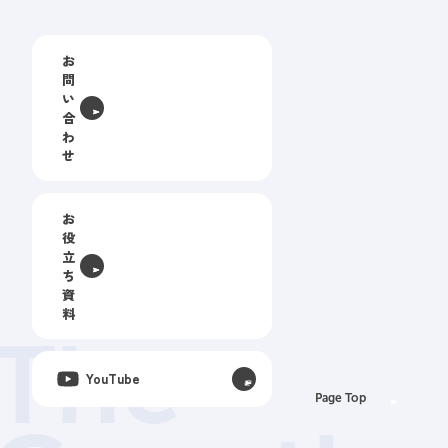
お
問
い
合
わ
せ
お
役
立
ち
資
料
The
YouTube
Page Top