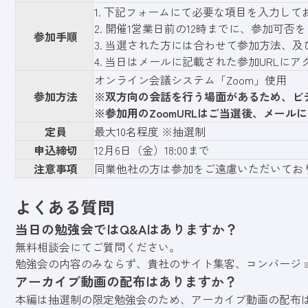
1.
下記フォーム
にて必要な項目を入力して
2. 開催1営業日前の12時までに、参加可
参加手順
3. 当選された方には合わせて参加方法、及
4. 当日はメールに記載された参加URLに
オンライン会議システム「Zoom」使用
参加方法
※双方向の会話を行う場面があるため、ビ
※参加用のZoomURLはご当選後、メール
定員
最大
10名
程度 ※抽選制
申込締切
12月6日（金）18:00まで
注意事項
同業他社の方は参加をご遠慮いただいてお
よくある質問
当日の勉強会ではQ&Aはありますか？
無料相談会にてご質問ください。
勉強会の内容のみならず、貴社のサイト集客、コンバージ
アーカイブ動画の配布はありますか？
本編は抽選制の限定勉強会のため、アーカイブ動画の配布