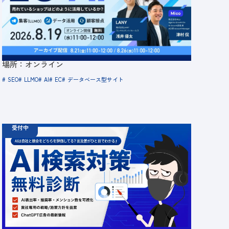
のように活用しているか？ 「集客（LLMO）」「デ
ータ活用」「顧客接点」
定員数：500名
金額：無料
場所：オンライン
SEO
LLMO
AI
EC
データベース型サイト
受付中
06.19
診断
金
12:00 -
12.31
金
00:00
ChatGPT広告の最新動向・AI検索対策に関する無
料相談受付中
定員数：500名
金額：無料
場所：オンライン
AI
LLMO
広告