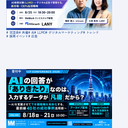
広告で実現する、新市場・CEPs拡張戦略
定員数：50名
金額：無料
場所：東京都渋谷区千駄ヶ谷5-27-5 リンクスクエア新
宿16F WeWork内 最寄り：新宿駅・代々木駅・新宿三丁
交流会
共催
AI
LLMO
デジタルマーケティング
トレンド
目駅
採用イベント
広告
受付中
08.18
ウェビナー
火
10:00 -
08.21
金
16:00
【無料カンファレンス】AIの回答が「ありきたり」
なのは、入力するデータが凡庸だから？ 〜AIを覚
醒させて下半期戦略を具体化する、最前線40社の
成功事例活用術〜
定員数：1000名
金額：無料
場所：オンライン