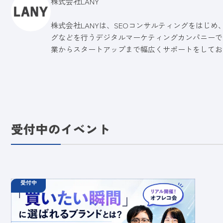
株式会社LANY
株式会社LANYは、SEOコンサルティングをはじめ
グなどを行うデジタルマーケティングカンパニーで
業からスタートアップまで幅広くサポートをしてお
受付中のイベント
受付中
08.25
オフラインイベント
火
18:30 - 20:00
【オフラインイベント】「買いたい瞬間」に選ばれ
るブランドとは？AI検索対策（LLMO）×デジタル