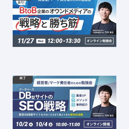
【無料勉強会】＜事例あり＞BtoB企業のオウンド
メディアの戦略と勝ち筋
定員数：10名
金額：無料
場所：オンライン
BtoB
オウンドメディア
終了
10.02
勉強会
水
10:00 - 11:00
10.04
金
10:00 - 11:00
【無料勉強会】データベース型サイトのSEO戦
略〜数百のデータベース型サイトをグロースさせ
て見えてきた成功の法則〜
定員数：10名
金額：無料