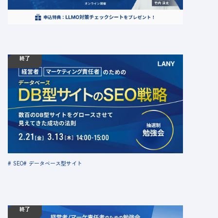
LLMO
SEO
AI
経営者・決裁者
終了
02.21
勉強会
金
14:00 - 15:00
03.13
木
14:00 - 15:00
【無料勉強会】データベース型サイトのSEO戦
略〜数百のデータベース型サイトをグロースさせ
て見えてきた成功の法則〜
定員数：10名
金額：無料
場所：オンライン
SEO
データベース型サイト
終了
10.29
勉強会
火
10:00 - 11:30