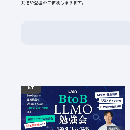
共催や登壇のご依頼も承ります。
終了
04.28
勉強会
火
11:00 - 12:00
【無料・少人数制】BtoB向け LLMO勉強会 ━ 比
較検討で選ばれるためのAI検索最適化戦略とは ━
定員数：10名
金額：無料
場所：オンライン