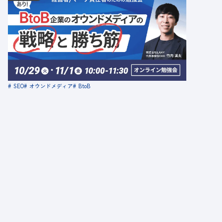
11.01
金
10:00 - 11:30
【無料勉強会】＜事例あり＞BtoB企業のオウンド
メディアの戦略と勝ち筋
定員数：10名
金額：無料
場所：オンライン
SEO
オウンドメディア
BtoB