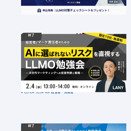
LLMO
BtoB
BtoBマーケティング
SEO
経営者・決裁者
AI
終了
02.04
勉強会
水
13:00 - 14:00
【無料・限定10社】「AIに選ばれないリスク」を
直視する：LLMO勉強会｜次世代マーケティング
への投資判断と戦略
定員数：10名
金額：無料
場所：オンライン
LLMO
SEO
AI
経営者・決裁者
終了
12.10
勉強会
火
12:00 - 13:00