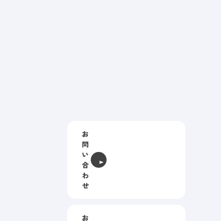
お
問
い
合
わ
せ
お