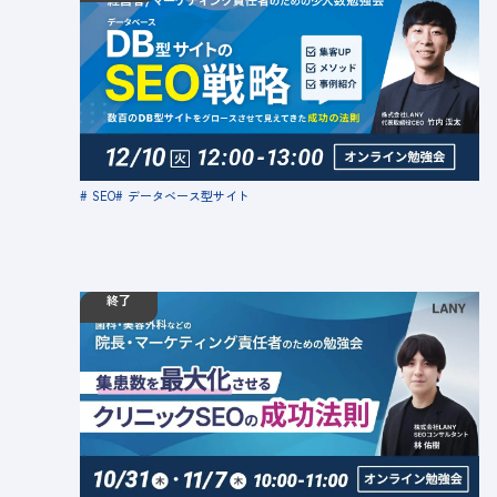
【無料勉強会】データベース型サイトのSEO戦
略〜数百のデータベース型サイトをグロースさせ
て見えてきた成功の法則〜
定員数：10名
金額：無料
場所：オンライン
SEO
データベース型サイト
終了
10.31
勉強会
木
10:00 - 11:00
11.07
木
10:00 - 11:00
【無料勉強会】集患数を最大化させる、クリニッ
クSEOの成功法則
定員数：10名
金額：無料
場所：オンライン