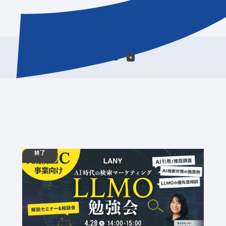
絞り込む
終了
04.28
勉強会
火
14:00 - 15:00
【無料・少人数制】大規模EC事業者向け LLMO勉
強会 ━ AI時代の検索マーケティング ━
定員数：10名
金額：無料
場所：オンライン