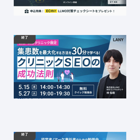
LLMO
AI
経営者・決裁者
SEO
EC
終了
05.15
勉強会
水
14:00 - 14:30
05.27
火
19:00 - 19:30
【無料勉強会】集患数を最大化させる、クリニッ
クSEOの成功法則
定員数：500名
金額：無料
場所：オンライン
SEO
クリニック
終了
11.27
勉強会
水
12:00 - 13:30