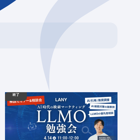
終了
04.14
勉強会
火
11:00 - 12:00
【無料・少人数制】LLMO勉強会 ━ AI時代の検索
マーケティング ━
定員数：10名
金額：無料
場所：オンライン