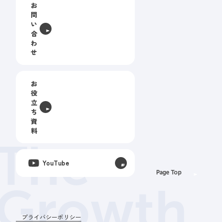
お
問
い
合
わ
せ
お
役
立
ち
資
料
The
YouTube
Page Top
Growth
プライバシーポリシー