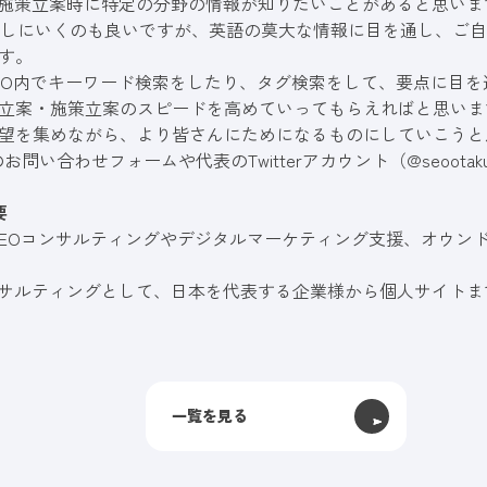
や施策立案時に特定の分野の情報が知りたいことがあると思いま
して探しにいくのも良いですが、英語の莫大な情報に目を通し、ご
す。
 SEO内でキーワード検索をしたり、タグ検索をして、要点に目
立案・施策立案のスピードを高めていってもらえればと思いま
望を集めながら、より皆さんにためになるものにしていこうと
のお問い合わせフォームや代表のTwitterアカウント（
@seootak
要
、SEOコンサルティングやデジタルマーケティング支援、オウン
ンサルティングとして、日本を代表する企業様から個人サイトま
一覧を見る