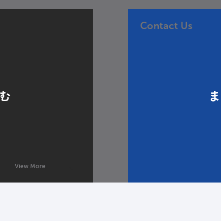
Contact Us
む
View More