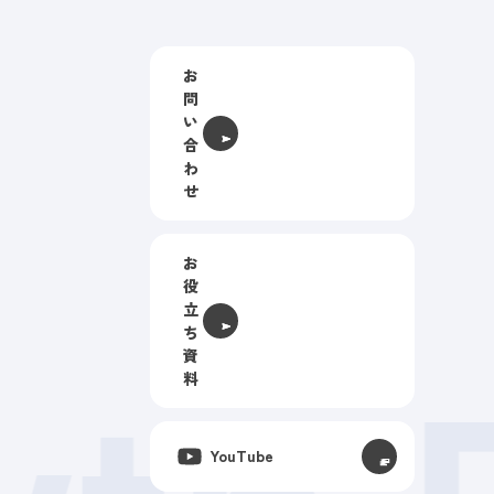
お
問
い
合
わ
せ
お
役
立
ち
資
料
YouTube