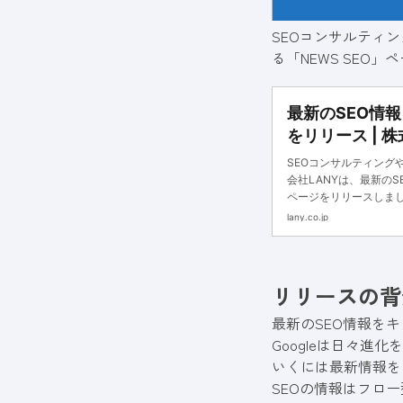
SEOコンサルティ
る「NEWS SEO
最新のSEO情報
をリリース | 株
ケティングカン
SEOコンサルティング
会社LANYは、最新のS
ページをリリースしました。 htt
リリースの背景 最
lany.co.jp
リリースの背
最新のSEO情報を
Googleは日々
いくには最新情報を
SEOの情報はフロ