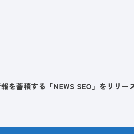
ビス
LANYとは
実績
ブログ
メディア
イベント
会社
情報を蓄積する「NEWS SEO」をリリー