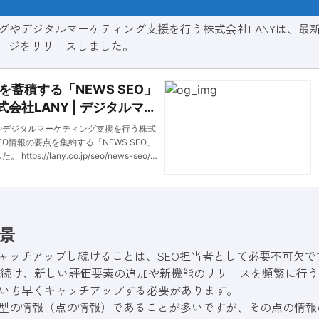
ングやデジタルマーケティング支援を行う株式会社LANYは、最
」ページをリリースしました。
を蓄積する「NEWS SEO」
式会社LANY | デジタルマー
パニー
やデジタルマーケティング支援を行う株式
EO情報の要点を集約する「NEWS SEO」
ps://lany.co.jp/seo/news-seo/
景
キャッチアップし続けることは、SEO担当者として必要不可欠で
進化を続け、新しい評価要素の追加や新機能のリリースを頻繁に行
いち早くキャッチアップする必要があります。
ー型の情報（点の情報）であることが多いですが、その点の情