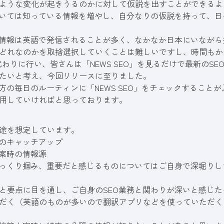
ような変化が起きうるのかに対して仮説を出すことができるよ
おいては知っている情報を増やし、自分なりの仮説を持って、
O情報は英語で発信されることが多く、なかなか日本にいなが
どれなのかを取捨選択していくことは難しいですし、時間もか
代わりに行い、皆さんは「NEWS SEO」を見るだけで最新のS
たいと考え、今回リリースに至りました。
の方の毎日のルーティンに「NEWS SEO」をチェックすること
用していければと思っております。
途を想定しています。
報のキャッチアップ
立案時の情報源
ざっくり掴み、重要だと感じるものについてはご自身で深堀り
と要点に目を通し、ご自身のSEO業務と関わりが深いと感じ
だく（英語のものが多いので翻訳アプリなどを使っていただく