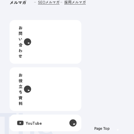
メルマガ
SEOメルマガ
採用メルマガ
お
問
い
合
わ
せ
お
役
立
ち
資
料
The
YouTube
Page Top