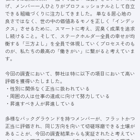
げ、メンバー一人ひとりがプロフェッショナルとして自立
できる組織づくりに注力してきました。 単なる居心地の
良さではなく、世の中の価値あるモノを正しく「インデッ
クス」させるために、スマートに考え、泥臭く成果を追求
し続けること。そして、ステークホルダー全員の幸せが均
衡する「三方よし」を全員で体現していくプロセスそのも
のが、私たちの最高の「働きがい」に繋がると考えていま
す。
今回の調査において、弊社は特に以下の項目において高い
評価を獲得いたしました。
・性別に関係なく正当に扱われている
・周囲の人は仕事の達成に向けて努力している
・昇進すべき人が昇進している
多様なバックグラウンドを持つメンバーが、フラットかつ
正当に評価され、同じ方向を向いて切磋琢磨できる土壌が
あることが、今回の調査結果からも実証されたと考えてい