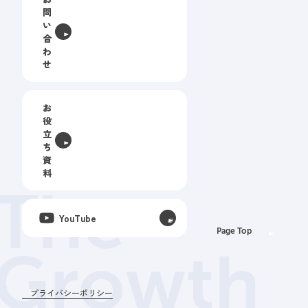
問
い
合
わ
せ
お
役
立
ち
資
料
The
YouTube
Page Top
Growth
プライバシーポリシー