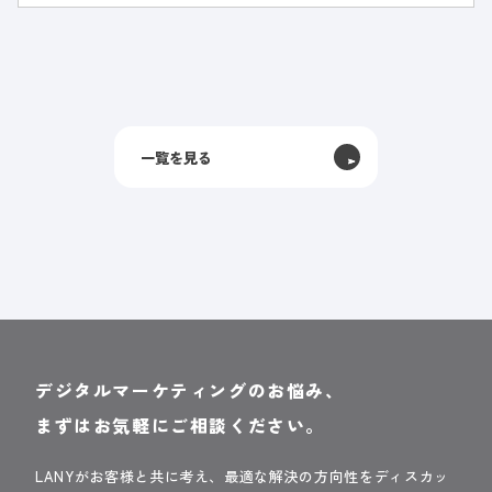
方針が決まったなかで、SEO担当者が1名しか
おらず、社内体制が整っていないという課題が
ありました。SEOコンサル
一覧を見る
デジタルマーケティングのお悩み、
まずはお気軽にご相談ください。
LANYがお客様と共に考え、最適な解決の方向性をディスカッ