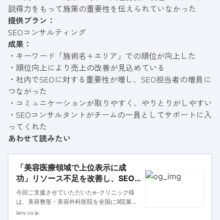
説得力をもって施策の重要性を伝えられていなかった
提供プラン：
SEOコンサルティング
成果：
・キーワード「施術名+エリア」での順位が向上した
・順位向上により売上の改善が見込めている
・社内でSEOに対する重要性が増し、SEO担当者の増員に
つながった
・コミュニケーションが取りやすく、やりとりがしやすい
・SEOコンサルタントがチームの一員としてサポートに入
ってくれた
あわせて読みたい
「美容医療領域で上位表示に成
功」リソース不足を改善し、SEO
チームの体制強化につながった事
今回ご支援させていただいたe-クリニック様
例 | 株式会社LANY | デジタルマー
は、美容整形・美容外科医院を全国に9院展開
ケティングカンパニー
しています。 美容医療領域でSEOに注力する
lany.co.jp