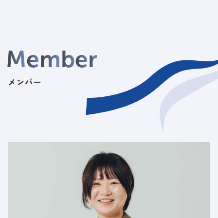
M
e
m
b
e
r
メンバー