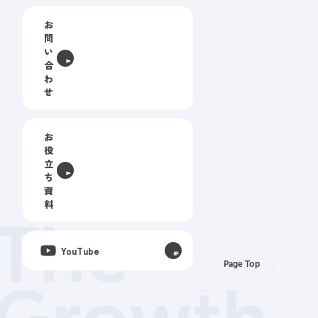
お
問
い
合
わ
せ
お
役
立
ち
資
料
The
YouTube
Page Top