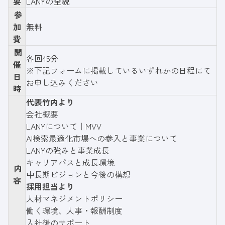
要
LANYの全貌
参
加
無料
費
開
各回45分
催
※下記フォームに掲載しているいずれかの日程にて
日
お申し込みください
時
代表竹内より
会社概要
LANYについて｜MVV
AI検索最適化市場への参入と事業について
LANYの強みと事業成長
キャリアパスと成長環境
内
中長期ビジョンと今後の構想
容
採用担当より
人材マネジメントポリシー
働く環境、人事・報酬制度
入社後のサポート