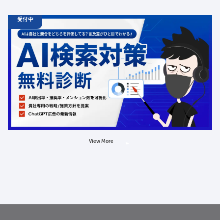
受付中
06.19
診断
金
12:00 -
12.31
金
00:00
ChatGPT広告の最新動向・AI検索対策に関する無料相談
受付中
定員数：500名
金額：無料
場所：オンライン
AI
LLMO
広告
View More