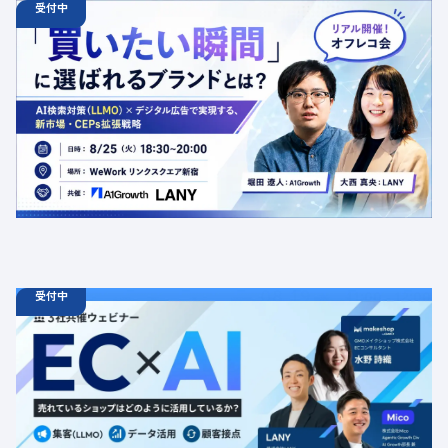
受付中
08.25
オフラインイベント
火
18:30 - 20:00
【オフラインイベント】「買いたい瞬間」に選ばれるブラ
ンドとは？AI検索対策（LLMO）×デジタル広告で実現す
る、新市場・CEPs拡張戦略
定員数：50名
金額：無料
場所：東京都渋谷区千駄ヶ谷5-27-5 リンクスクエア新宿16F
WeWork内 最寄り：新宿駅・代々木駅・新宿三丁目駅
交流会
共催
AI
LLMO
デジタルマーケティング
トレンド
採用イベント
広告
受付中
08.19
ウェビナー
水
11:00 - 12:00
08.21
金
11:00 - 12:00
08.26
水
11:00 - 12:00
【無料セミナー】EC × AI 売れているショップはどのよう
に活用しているか？ 「集客（LLMO）」「データ活用」
「顧客接点」