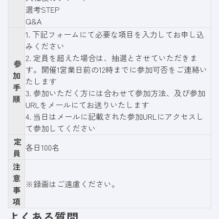
選考STEP
Q&A
1.
下記フォーム
にて必要な項目を入力してお申し込
みください
2. 定員を超えた場合は、抽選とさせていただきま
参
す。開催1営業日前の12時までに参加可否をご連絡い
加
たします
手
3. 参加いただく方には合わせて参加方法、及び参加
順
URLをメールにてお送りいたします
4. 当日はメールに記載された参加URLにアクセスし
て参加してください
定
各日100名
員
注
意
※録画はご遠慮ください。
事
項
よくある質問