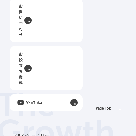
お
問
い
合
わ
せ
お
役
立
ち
資
料
The
YouTube
Page Top
Growth
プライバシーポリシー