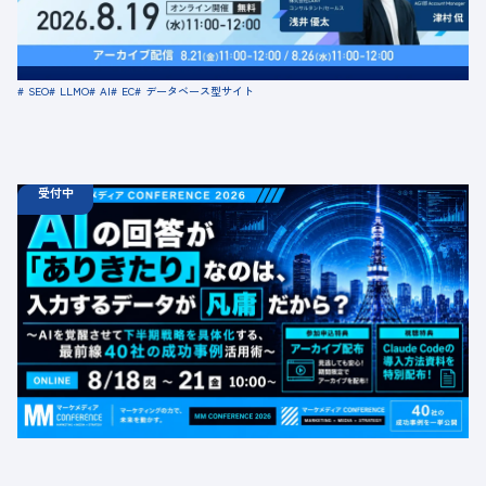
定員数：500名
金額：無料
場所：オンライン
SEO
LLMO
AI
EC
データベース型サイト
受付中
08.18
ウェビナー
火
10:00 -
08.21
金
16:00
【無料カンファレンス】AIの回答が「ありきたり」なの
は、入力するデータが凡庸だから？ 〜AIを覚醒させて下
半期戦略を具体化する、最前線40社の成功事例活用術〜
定員数：1000名
金額：無料
場所：オンライン
BtoB