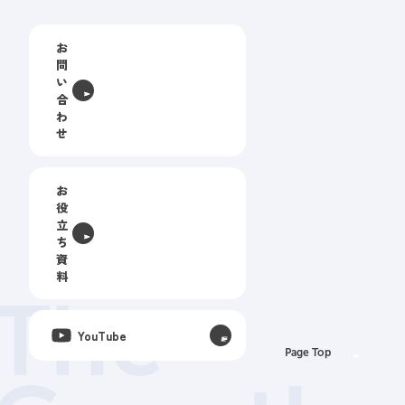
お
問
い
合
わ
せ
お
役
立
ち
資
料
The
YouTube
Page Top