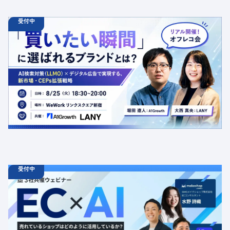
受付中
08.25
オフラインイベント
火
18:30 - 20:00
【オフラインイベント】「買いたい瞬間」に選ばれるブラ
ンドとは？AI検索対策（LLMO）×デジタル広告で実現す
る、新市場・CEPs拡張戦略
定員数：50名
金額：無料
場所：東京都渋谷区千駄ヶ谷5-27-5 リンクスクエア新宿16F
WeWork内 最寄り：新宿駅・代々木駅・新宿三丁目駅
交流会
共催
AI
LLMO
デジタルマーケティング
トレンド
採用イベント
広告
受付中
08.19
ウェビナー
水
11:00 - 12:00
08.21
金
11:00 - 12:00
08.26
水
11:00 - 12:00
【無料セミナー】EC × AI 売れているショップはどのよう
に活用しているか？ 「集客（LLMO）」「データ活用」