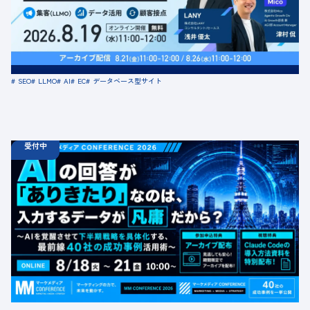
「顧客接点」
定員数：500名
金額：無料
場所：オンライン
SEO
LLMO
AI
EC
データベース型サイト
受付中
08.18
ウェビナー
火
10:00 -
08.21
金
16:00
【無料カンファレンス】AIの回答が「ありきたり」なの
は、入力するデータが凡庸だから？ 〜AIを覚醒させて下
半期戦略を具体化する、最前線40社の成功事例活用術〜
定員数：1000名
金額：無料
場所：オンライン
BtoB