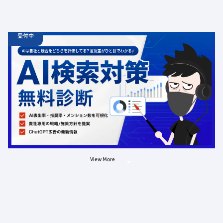
受付中
06.19
診断
金
12:00 -
12.31
金
00:00
ChatGPT広告の最新動向・AI検索対策に関する無料相談
受付中
定員数：500名
金額：無料
場所：オンライン
AI
LLMO
広告
View More