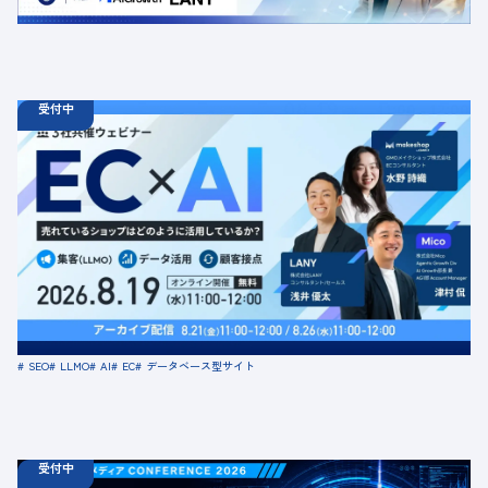
交流会
共催
AI
LLMO
デジタルマーケティング
トレンド
採用イベント
広告
受付中
08.19
ウェビナー
水
11:00 - 12:00
08.21
金
11:00 - 12:00
08.26
水
11:00 - 12:00
【無料セミナー】EC × AI 売れているショップはどのよう
に活用しているか？ 「集客（LLMO）」「データ活用」
「顧客接点」
定員数：500名
金額：無料
場所：オンライン
SEO
LLMO
AI
EC
データベース型サイト
受付中
08.18
ウェビナー
火
10:00 -