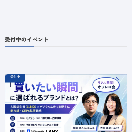
受付中のイベント
受付中
08.25
オフラインイベント
火
18:30 - 20:00
【オフラインイベント】「買いたい瞬間」に選ばれるブラ
ンドとは？AI検索対策（LLMO）×デジタル広告で実現す
る、新市場・CEPs拡張戦略
定員数：50名
金額：無料
場所：東京都渋谷区千駄ヶ谷5-27-5 リンクスクエア新宿16F
WeWork内 最寄り：新宿駅・代々木駅・新宿三丁目駅