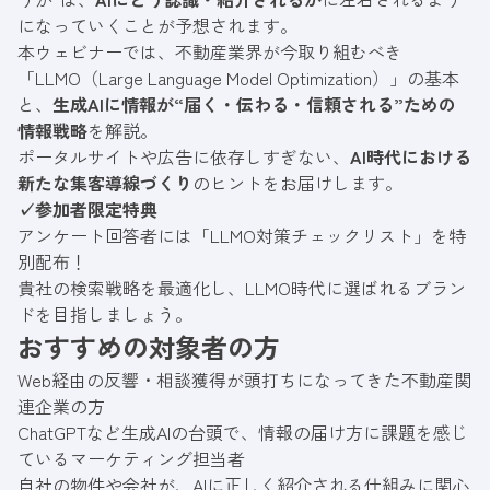
になっていくことが予想されます。
本ウェビナーでは、不動産業界が今取り組むべき
「LLMO（Large Language Model Optimization）」の基本
と、
生成AIに情報が“届く・伝わる・信頼される”ための
情報戦略
を解説。
ポータルサイトや広告に依存しすぎない、
AI時代における
新たな集客導線づくり
のヒントをお届けします。
✓参加者限定特典
アンケート回答者には「LLMO対策チェックリスト」を特
別配布！
貴社の検索戦略を最適化し、LLMO時代に選ばれるブラン
ドを目指しましょう。
おすすめの対象者の方
Web経由の反響・相談獲得が頭打ちになってきた不動産関
連企業の方
ChatGPTなど生成AIの台頭で、情報の届け方に課題を感じ
ているマーケティング担当者
自社の物件や会社が、AIに正しく紹介される仕組みに関心