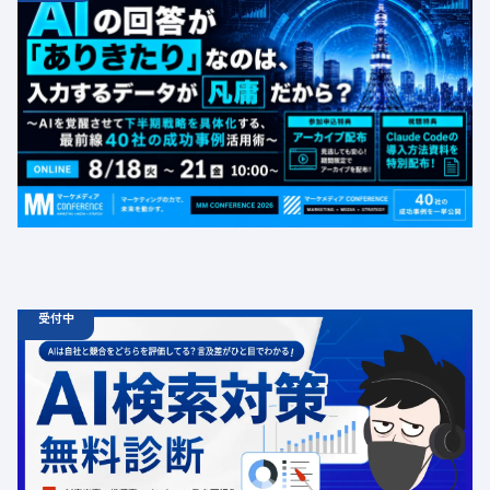
08.21
金
16:00
【無料カンファレンス】AIの回答が「ありきたり」なの
は、入力するデータが凡庸だから？ 〜AIを覚醒させて下
半期戦略を具体化する、最前線40社の成功事例活用術〜
定員数：1000名
金額：無料
場所：オンライン
BtoB
受付中
06.19
診断
金
12:00 -
12.31
金
00:00
ChatGPT広告の最新動向・AI検索対策に関する無料相談
受付中
定員数：500名
金額：無料