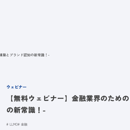
ビス
LANYとは
実績
ブログ
メディア
イベント
会社
頼構築とブランド認知の新常識！-
ウェビナー
【無料ウェビナー】金融業界のためのL
の新常識！-
LLMO
金融