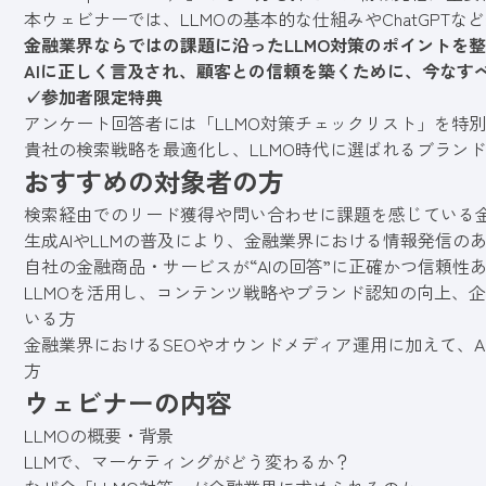
本ウェビナーでは、LLMOの基本的な仕組みやChatGPTな
金融業界ならではの課題に沿ったLLMO対策のポイントを
AIに正しく言及され、顧客との信頼を築くために、今なす
✓参加者限定特典
アンケート回答者には「LLMO対策チェックリスト」を特
貴社の検索戦略を最適化し、LLMO時代に選ばれるブラン
おすすめの対象者の方
検索経由でのリード獲得や問い合わせに課題を感じている
生成AIやLLMの普及により、金融業界における情報発信の
自社の金融商品・サービスが“AIの回答”に正確かつ信頼
LLMOを活用し、コンテンツ戦略やブランド認知の向上、
いる方
金融業界におけるSEOやオウンドメディア運用に加えて、
方
ウェビナーの内容
LLMOの概要・背景
LLMで、マーケティングがどう変わるか？