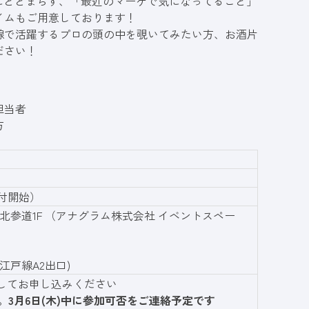
にとどまらず、「最近のマーケで気になってること」
イムもご用意しております！
線で活躍するプロの頭の中を覗いてみたい方、お酒片
ださい！
担当者
方
 受付開始）
ド北参道1F （アナグラム株式会社 イベントスペー
江戸線A2出口)
してお申し込みください
3月6日(木)中に参加可否をご連絡予定です