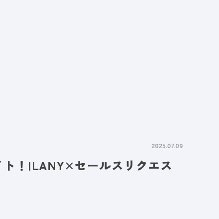
情報
採用情報
資料請求
お問い合わせ
2025.07.09
ト！|LANY×セールスリクエス