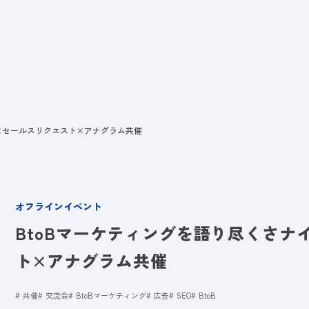
ビス
LANYとは
実績
ブログ
メディア
イベント
会社
Y×セールスリクエスト×アナグラム共催
オフラインイベント
BtoBマーケティングを語り尽くさナイ
ト×アナグラム共催
共催
交流会
BtoBマーケティング
広告
SEO
BtoB