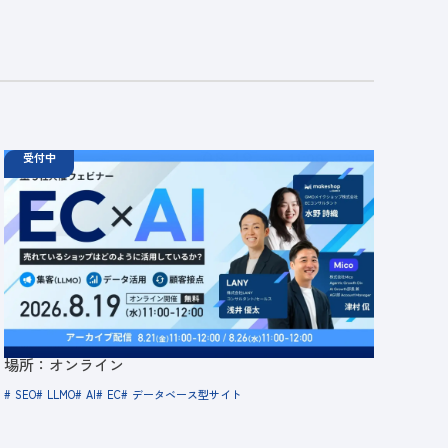
受付中
08.19
ウェビナー
水
11:00 - 12:00
08.21
金
11:00 - 12:00
08.26
水
11:00 - 12:00
【無料セミナー】EC × AI 売れているショップはど
のように活用しているか？ 「集客（LLMO）」「デ
ータ活用」「顧客接点」
定員数：500名
金額：無料
場所：オンライン
SEO
LLMO
AI
EC
データベース型サイト