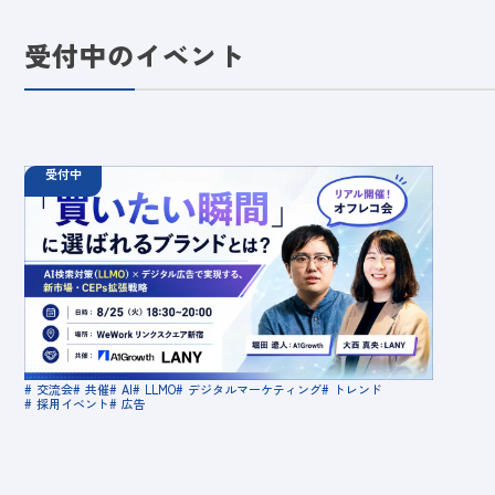
受付中のイベント
受付中
08.25
オフラインイベント
火
18:30 - 20:00
【オフラインイベント】「買いたい瞬間」に選ばれ
るブランドとは？AI検索対策（LLMO）×デジタル
広告で実現する、新市場・CEPs拡張戦略
定員数：50名
金額：無料
場所：東京都渋谷区千駄ヶ谷5-27-5 リンクスクエア新
宿16F WeWork内 最寄り：新宿駅・代々木駅・新宿三丁
交流会
共催
AI
LLMO
デジタルマーケティング
トレンド
目駅
採用イベント
広告