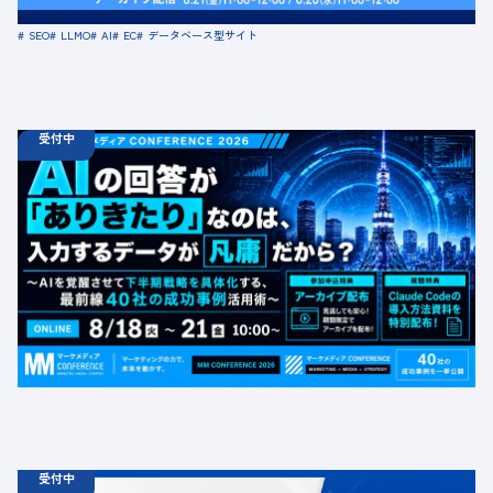
場所：オンライン
SEO
LLMO
AI
EC
データベース型サイト
受付中
08.18
ウェビナー
火
10:00 -
08.21
金
16:00
【無料カンファレンス】AIの回答が「ありきたり」なの
は、入力するデータが凡庸だから？ 〜AIを覚醒させて下
半期戦略を具体化する、最前線40社の成功事例活用術〜
定員数：1000名
金額：無料
場所：オンライン
BtoB
受付中
06.19
診断
金
12:00 -