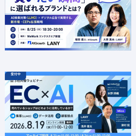
ンドとは？AI検索対策（LLMO）×デジタル広告で実現す
る、新市場・CEPs拡張戦略
定員数：50名
金額：無料
場所：東京都渋谷区千駄ヶ谷5-27-5 リンクスクエア新宿16F
WeWork内 最寄り：新宿駅・代々木駅・新宿三丁目駅
交流会
共催
AI
LLMO
デジタルマーケティング
トレンド
採用イベント
広告
受付中
08.19
ウェビナー
水
11:00 - 12:00
08.21
金
11:00 - 12:00
08.26
水
11:00 - 12:00
【無料セミナー】EC × AI 売れているショップはどのよう
に活用しているか？ 「集客（LLMO）」「データ活用」
「顧客接点」
定員数：500名
金額：無料