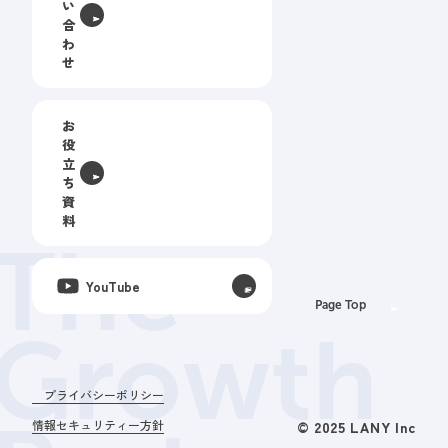
い
合
わ
せ
お
役
立
ち
資
料
The
YouTube
Page Top
Growth
プライバシーポリシー
情報セキュリティー方針
© 2025 LANY Inc