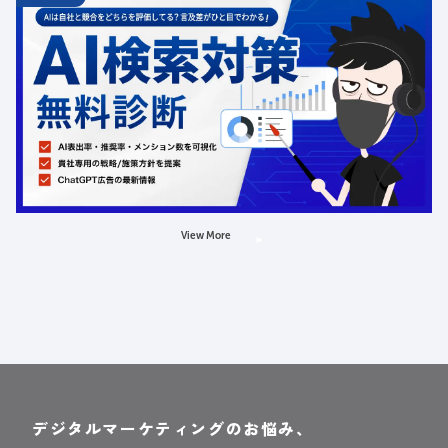
12.31
金
00:00
ChatGPT広告の最新動向・AI検索対策に関する無料相談
受付中
定員数：500名
金額：無料
場所：オンライン
AI
LLMO
広告
View More
デジタルマーケティングのお悩み、