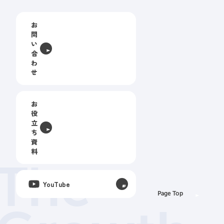
お
問
い
合
わ
せ
お
役
立
ち
資
料
The
YouTube
Page Top