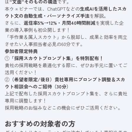
は
“文面”そのものの構造
です。
本ウェビナーでは、ChatGPTなどの
生成AIを活用したスカ
ウト文の自動生成・パーソナライズ手法
を解説。
さらに、
返信率5%→12%・月間40時間削減
を実現した企
業の導入事例も初公開します！
「手作業＆属人スカウト」から脱却し、成果と効率を両立
させたい人事担当者必見の60分です。
参加者限定特典
①
「採用スカウトプロンプト集」
を特別配布！
貴社の採用戦略を最適化する際に、ぜひお手元に置いてご
活用ください！
②
（希望者限定/後日）
貴社専用にプロンプト調整＆スカ
ウト相談会へのご招待
（30分）
上記で配布した採用スカウトプロンプト集を、さらに貴社
専用に調整します！
採用戦略のお悩みなどこの機会にぜひご活用ください。
おすすめの対象者の方