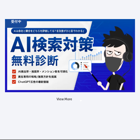
受付中
06.19
診断
金
12:00 -
12.31
金
00:00
ChatGPT広告の最新動向・AI検索対策に関する無料相談
受付中
定員数：500名
金額：無料
場所：オンライン
AI
LLMO
広告
View More