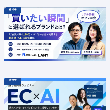
受付中
08.25
オフラインイベント
火
18:30 - 20:00
【オフラインイベント】「買いたい瞬間」に選ばれるブラ
ンドとは？AI検索対策（LLMO）×デジタル広告で実現す
る、新市場・CEPs拡張戦略
定員数：50名
金額：無料
場所：東京都渋谷区千駄ヶ谷5-27-5 リンクスクエア新宿16F
WeWork内 最寄り：新宿駅・代々木駅・新宿三丁目駅
交流会
共催
AI
LLMO
デジタルマーケティング
トレンド
採用イベント
広告
受付中
08.19
ウェビナー
水
11:00 - 12:00
08.21
金
11:00 - 12:00
08.26
水
11:00 - 12:00
【無料セミナー】EC × AI 売れているショップはどのよう
に活用しているか？ 「集客（LLMO）」「データ活用」