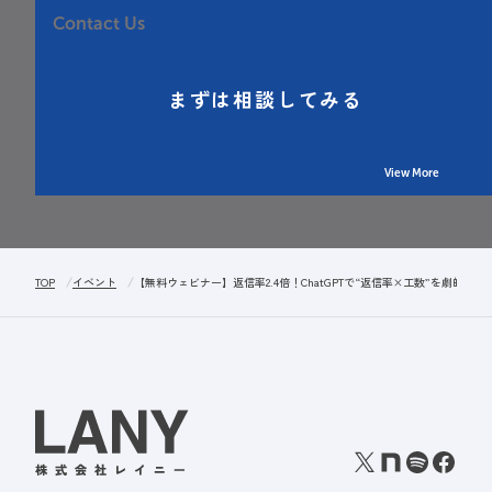
Contact Us
まずは相談してみる
View More
TOP
イベント
【無料ウェビナー】返信率2.4倍！ChatGPTで“返信率×工数”を劇