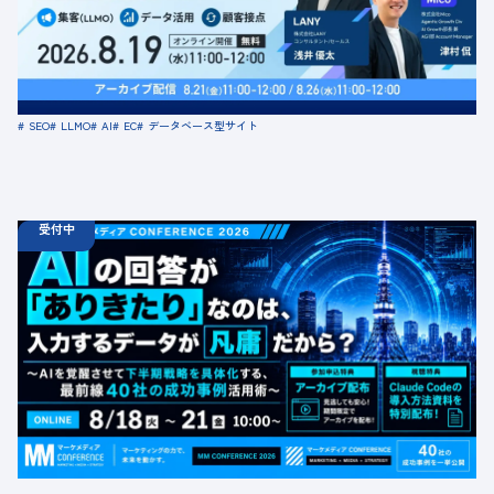
「顧客接点」
定員数：500名
金額：無料
場所：オンライン
SEO
LLMO
AI
EC
データベース型サイト
受付中
08.18
ウェビナー
火
10:00 -
08.21
金
16:00
【無料カンファレンス】AIの回答が「ありきたり」なの
は、入力するデータが凡庸だから？ 〜AIを覚醒させて下
半期戦略を具体化する、最前線40社の成功事例活用術〜
定員数：1000名
金額：無料
場所：オンライン
BtoB