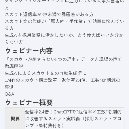
ダイレクトリクルーティングに注力している人事担当者の
方
スカウト返信率が3%未満で課題感がある方
スカウト文の作成が「属人的・手作業」で効率に悩んでい
る方
生成AIを採用業務に活かしたいが、どう使えばいいか分か
らない方
ウェビナー内容
「スカウトが刺さらない5つの理由」データと現場の声で
徹底解説
生成AIによるスカウト文の自動生成デモ
LANYのスカウト構造改革：返信率2.4倍、工数40h削減の
裏側
Q&A
ウェビナー概要
返信率2.4倍！ChatGPTで“返信率×工数”を劇的
概要
に改善するスカウト実践術（採用スカウトプロ
ンプト集特典付き）