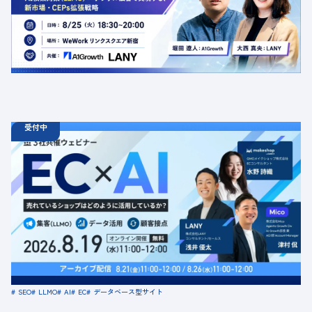
定員数：50名
金額：無料
場所：東京都渋谷区千駄ヶ谷5-27-5 リンクスクエア新宿16F
WeWork内 最寄り：新宿駅・代々木駅・新宿三丁目駅
交流会
共催
AI
LLMO
デジタルマーケティング
トレンド
採用イベント
広告
受付中
08.19
ウェビナー
水
11:00 - 12:00
08.21
金
11:00 - 12:00
08.26
水
11:00 - 12:00
【無料セミナー】EC × AI 売れているショップはどのよう
に活用しているか？ 「集客（LLMO）」「データ活用」
「顧客接点」
定員数：500名
金額：無料
場所：オンライン
SEO
LLMO
AI
EC
データベース型サイト