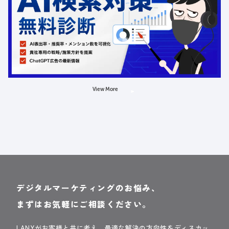
受付中
定員数：500名
金額：無料
場所：オンライン
AI
LLMO
広告
View More
デジタルマーケティングのお悩み、
まずはお気軽にご相談ください。
LANYがお客様と共に考え、最適な解決の方向性をディスカッ