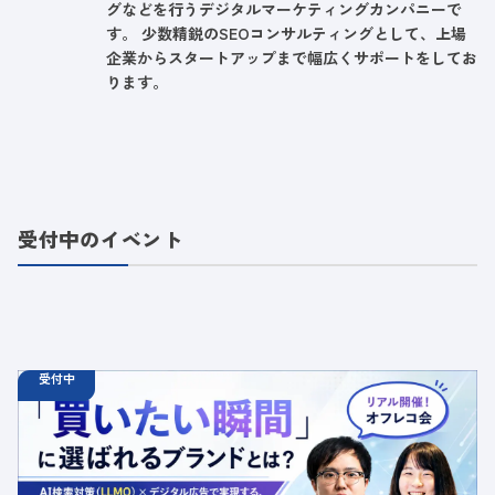
グなどを行うデジタルマーケティングカンパニーで
す。 少数精鋭のSEOコンサルティングとして、上場
企業からスタートアップまで幅広くサポートをしてお
ります。
受付中のイベント
受付中
08.25
オフラインイベント
火
18:30 - 20:00
【オフラインイベント】「買いたい瞬間」に選ばれるブラ
ンドとは？AI検索対策（LLMO）×デジタル広告で実現す
る、新市場・CEPs拡張戦略