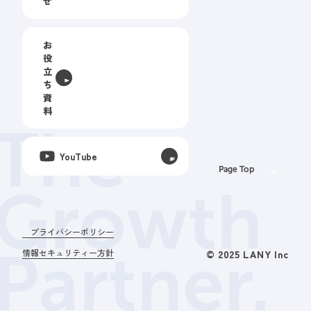
せ
お
役
立
ち
資
料
The
YouTube
Page Top
Growth
プライバシーポリシー
Partner.
情報セキュリティー方針
© 2025 LANY Inc