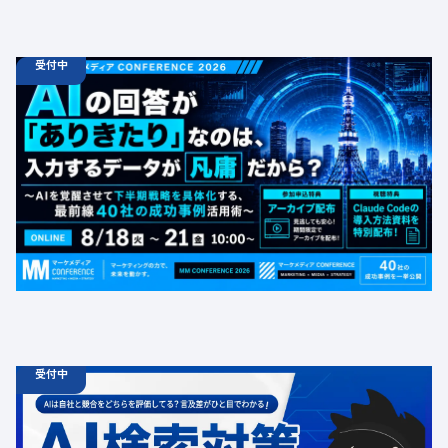
受付中
08.18
ウェビナー
火
10:00 -
08.21
金
16:00
【無料カンファレンス】AIの回答が「ありきたり」なの
は、入力するデータが凡庸だから？ 〜AIを覚醒させて下
半期戦略を具体化する、最前線40社の成功事例活用術〜
定員数：1000名
金額：無料
場所：オンライン
BtoB
受付中
06.19
診断
金
12:00 -
12.31
金
00:00
ChatGPT広告の最新動向・AI検索対策に関する無料相談