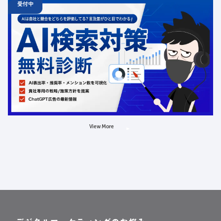
受付中
06.19
診断
金
12:00 -
12.31
金
00:00
ChatGPT広告の最新動向・AI検索対策に関する無料相談
受付中
定員数：500名
金額：無料
場所：オンライン
AI
LLMO
広告
View More