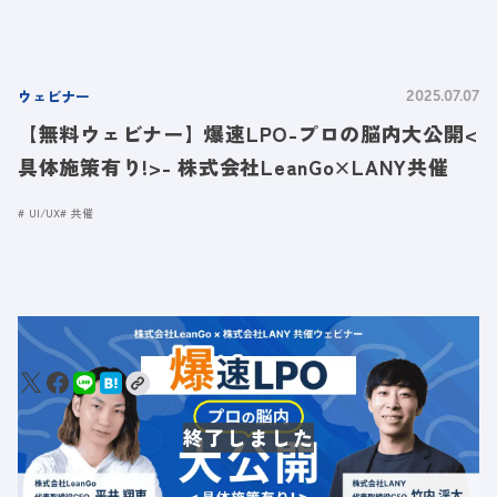
ウェビナー
2025.07.07
【無料ウェビナー】爆速LPO-プロの脳内大公開<
具体施策有り!>- 株式会社LeanGo×LANY共催
UI/UX
共催