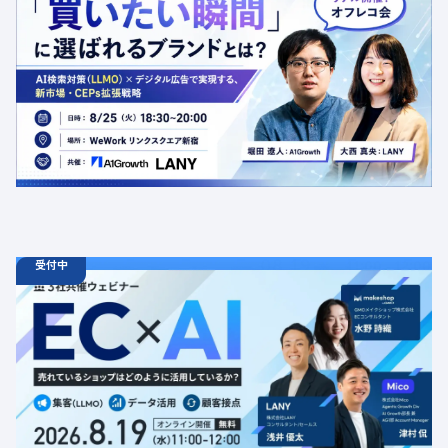
【オフラインイベント】「買いたい瞬間」に選ばれるブラ
ンドとは？AI検索対策（LLMO）×デジタル広告で実現す
る、新市場・CEPs拡張戦略
定員数：50名
金額：無料
場所：東京都渋谷区千駄ヶ谷5-27-5 リンクスクエア新宿16F
WeWork内 最寄り：新宿駅・代々木駅・新宿三丁目駅
交流会
共催
AI
LLMO
デジタルマーケティング
トレンド
採用イベント
広告
受付中
08.19
ウェビナー
水
11:00 - 12:00
08.21
金
11:00 - 12:00
08.26
水
11:00 - 12:00
【無料セミナー】EC × AI 売れているショップはどのよう
に活用しているか？ 「集客（LLMO）」「データ活用」
「顧客接点」
定員数：500名
金額：無料