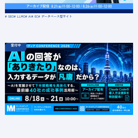
場所：オンライン
SEO
LLMO
AI
EC
データベース型サイト
受付中
08.18
ウェビナー
火
10:00 -
08.21
金
16:00
【無料カンファレンス】AIの回答が「ありきたり」なの
は、入力するデータが凡庸だから？ 〜AIを覚醒させて下
半期戦略を具体化する、最前線40社の成功事例活用術〜
定員数：1000名
金額：無料
場所：オンライン
BtoB