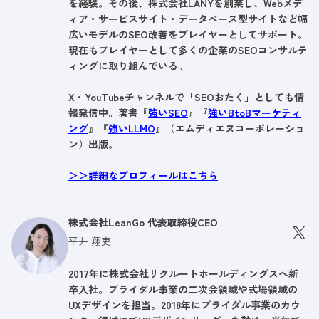
を経験。その後、株式会社LANYを創業し、Webメデ
ィア・サービスサイト・データベース型サイトなど幅
広いモデルのSEO改善をプレイヤーとしてサポート。
現在もプレイヤーとして多くの企業のSEOコンサルテ
ィングに取り組んでいる。
X・YouTubeチャンネルで「SEOおたく」としても情
報発信中。著書『
強いSEO
』『
強いBtoBマーケティ
ング
』『
強いLLMO
』（エムディエヌコーポレーショ
ン）出版。
＞＞詳細なプロフィールはこちら
株式会社LeanGo 代表取締役CEO
平井 翔吏
2017年に株式会社リクルートホールディングスへ新
卒入社。ブライダル事業の二次会領域や式場領域の
UXデザインを担当。2018年にブライダル事業のカウ