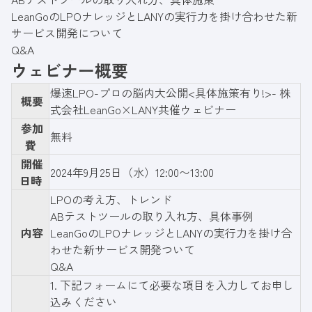
LeanGoのLPOナレッジとLANYの実行力を掛け合わせた新
サービス開発について
Q&A
ウェビナー概要
爆速LPO-プロの脳内大公開<具体施策有り!>- 株
概要
式会社LeanGo×LANY共催ウェビナー
参加
無料
費
開催
2024年9月25日（水）12:00〜13:00
日時
LPOの考え方、トレンド
ABテストツールの取り入れ方、具体事例
内容
LeanGoのLPOナレッジとLANYの実行力を掛け合
わせた新サービス開発ついて
Q&A
1.
下記フォーム
にて必要な項目を入力してお申し
込みください