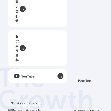
問
い
合
わ
せ
お
役
立
ち
資
料
The
YouTube
Page Top
Growth
プライバシーポリシー
情報セキュリティー方針