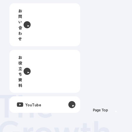
お
問
い
合
わ
せ
お
役
立
ち
資
料
The
YouTube
Page Top