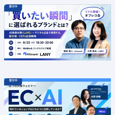
受付中
08.25
オフラインイベント
火
18:30 - 20:00
【オフラインイベント】「買いたい瞬間」に選ばれるブラ
ンドとは？AI検索対策（LLMO）×デジタル広告で実現す
る、新市場・CEPs拡張戦略
定員数：50名
金額：無料
場所：東京都渋谷区千駄ヶ谷5-27-5 リンクスクエア新宿16F
WeWork内 最寄り：新宿駅・代々木駅・新宿三丁目駅
交流会
共催
AI
LLMO
デジタルマーケティング
トレンド
採用イベント
広告
受付中
08.19
ウェビナー
水
11:00 - 12:00
08.21
金
11:00 - 12:00
08.26
水
11:00 - 12:00
【無料セミナー】EC × AI 売れているショップはどのよう
に活用しているか？ 「集客（LLMO）」「データ活用」
「顧客接点」