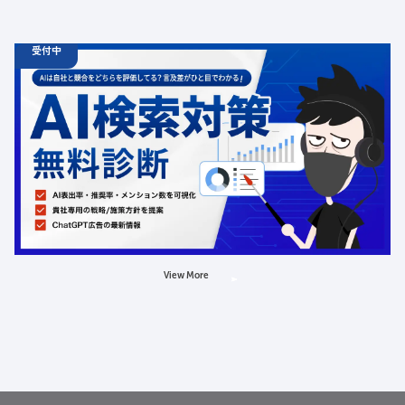
受付中
06.19
診断
金
12:00 -
12.31
金
00:00
ChatGPT広告の最新動向・AI検索対策に関する無料相談
受付中
定員数：500名
金額：無料
場所：オンライン
AI
LLMO
広告
View More