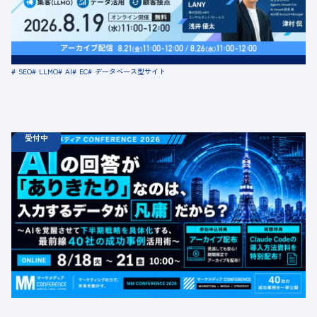
定員数：500名
金額：無料
場所：オンライン
SEO
LLMO
AI
EC
データベース型サイト
受付中
08.18
ウェビナー
火
10:00 -
08.21
金
16:00
【無料カンファレンス】AIの回答が「ありきたり」なの
は、入力するデータが凡庸だから？ 〜AIを覚醒させて下
半期戦略を具体化する、最前線40社の成功事例活用術〜
定員数：1000名
金額：無料
場所：オンライン
BtoB