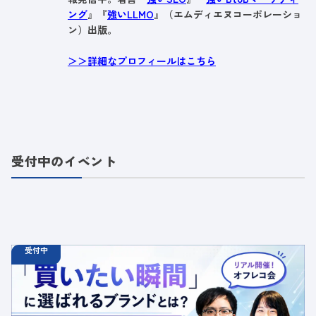
ング
』『
強いLLMO
』（エムディエヌコーポレーショ
ン）出版。
＞＞詳細なプロフィールはこちら
受付中のイベント
受付中
08.25
オフラインイベント
火
18:30 - 20:00
【オフラインイベント】「買いたい瞬間」に選ばれるブラ
ンドとは？AI検索対策（LLMO）×デジタル広告で実現す
る、新市場・CEPs拡張戦略