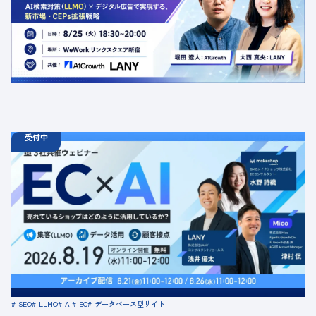
定員数：50名
金額：無料
場所：東京都渋谷区千駄ヶ谷5-27-5 リンクスクエア新宿16F
WeWork内 最寄り：新宿駅・代々木駅・新宿三丁目駅
交流会
共催
AI
LLMO
デジタルマーケティング
トレンド
採用イベント
広告
受付中
08.19
ウェビナー
水
11:00 - 12:00
08.21
金
11:00 - 12:00
08.26
水
11:00 - 12:00
【無料セミナー】EC × AI 売れているショップはどのよう
に活用しているか？ 「集客（LLMO）」「データ活用」
「顧客接点」
定員数：500名
金額：無料
場所：オンライン
SEO
LLMO
AI
EC
データベース型サイト