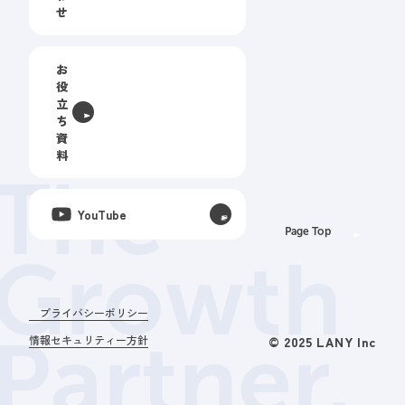
せ
お
役
立
ち
資
料
The
YouTube
Page Top
Growth
プライバシーポリシー
Partner.
情報セキュリティー方針
© 2025 LANY Inc