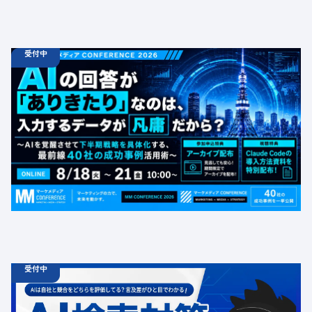
受付中
08.18
ウェビナー
火
10:00 -
08.21
金
16:00
【無料カンファレンス】AIの回答が「ありきたり」なの
は、入力するデータが凡庸だから？ 〜AIを覚醒させて下
半期戦略を具体化する、最前線40社の成功事例活用術〜
定員数：1000名
金額：無料
場所：オンライン
BtoB
受付中
06.19
診断
金
12:00 -
12.31
金
00:00
ChatGPT広告の最新動向・AI検索対策に関する無料相談