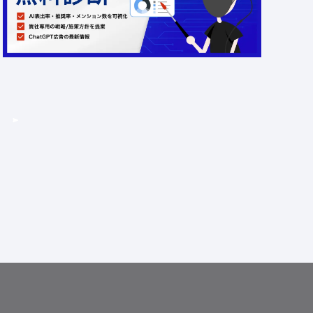
金額：無料
場所：オンライン
AI
LLMO
広告