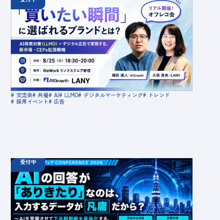
08.25
18:30 - 20:00
【オフラインイベント】「買いたい瞬間」に選ばれ
るブランドとは？AI検索対策（LLMO）×デジタル
広告で実現する、新市場・CEPs拡張戦略
定員数：50名
金額：無料
場所：東京都渋谷区千駄ヶ谷5-27-5 リンクスクエア新
宿16F WeWork内 最寄り：新宿駅・代々木駅・新宿三丁
交流会
共催
AI
LLMO
デジタルマーケティング
トレンド
目駅
採用イベント
広告
受付中
08.18
ウェビナー
火
10:00 -
08.21
金
16:00
【無料カンファレンス】AIの回答が「ありきたり」
なのは、入力するデータが凡庸だから？ 〜AIを覚
醒させて下半期戦略を具体化する、最前線40社の