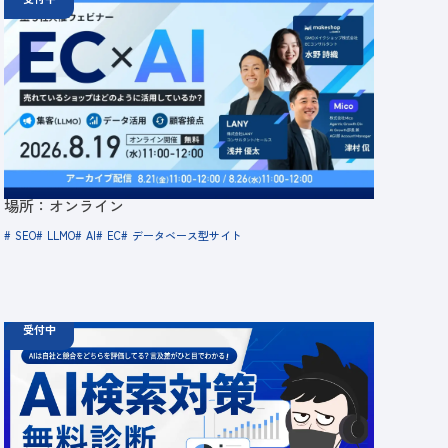
08.19
11:00 - 12:00
08.21
金
11:00 - 12:00
08.26
水
11:00 - 12:00
【無料セミナー】EC × AI 売れているショップはど
のように活用しているか？ 「集客（LLMO）」「デ
ータ活用」「顧客接点」
定員数：500名
金額：無料
場所：オンライン
SEO
LLMO
AI
EC
データベース型サイト
受付中
06.19
診断
金
12:00 -
12.31
金
00:00
ChatGPT広告の最新動向・AI検索対策に関する無
料相談受付中
定員数：500名