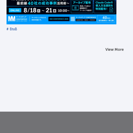
成功事例活用術〜
定員数：1000名
金額：無料
場所：オンライン
BtoB
View More