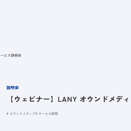
ビス
LANYとは
実績
ブログ
メディア
イベント
会社
サービス説明会
説明会
【ウェビナー】LANY オウンドメデ
オウンドメディア
サービス説明