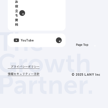
お
役
立
ち
資
料
The
YouTube
Page Top
Growth
プライバシーポリシー
Partner.
情報セキュリティー方針
© 2025 LANY Inc