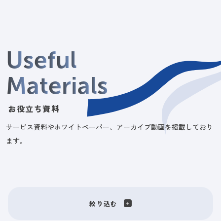
U
s
e
f
u
l
M
a
t
e
r
i
a
l
s
お役立ち資料
サービス資料やホワイトペーパー、アーカイブ動画を掲載しており
ます。
絞り込む