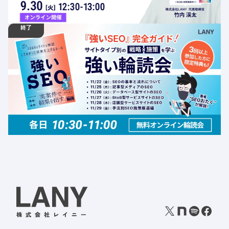
終了
11.22
ウェビナー
金
10:30 -
11.29
金
11:00
【無料輪読会】『強いSEO』完全ガイド！サイトタイプ別
の戦略×施策を学ぶ「強い輪読会」
定員数：300名
金額：無料
場所：オンライン
SEO
オフィスアワー