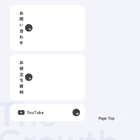
お
問
い
合
わ
せ
お
役
立
ち
資
料
The
YouTube
Page Top