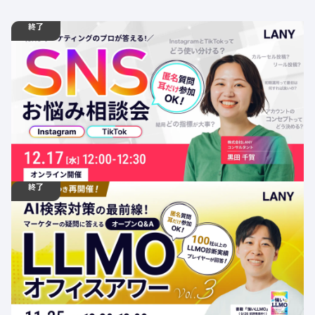
終了
12.17
ウェビナー
水
12:00 - 12:30
【無料相談会】Instagram・TikTokのプロが答える！SNS
お悩み相談会
定員数：500名
金額：無料
場所：オンライン
オフィスアワー
SNS
終了
11.25
ウェビナー
火
12:30 - 13:00
【無料ウェビナー】AI検索対策の最前線！マーケターの疑
問に答えるLLMOオフィスアワーvol.3
定員数：500名
金額：無料
場所：オンライン
AI
SEO
LLMO
オフィスアワー