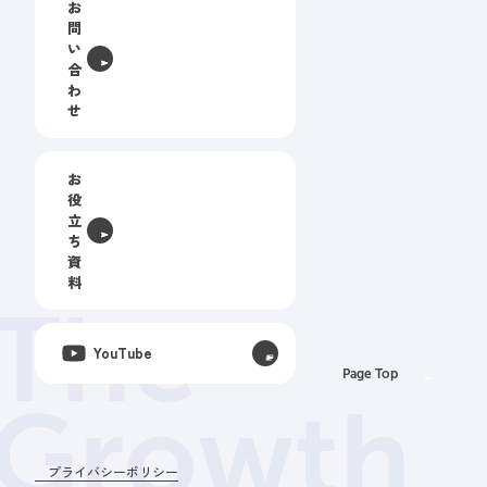
お
問
い
合
わ
せ
お
役
立
ち
資
料
The
YouTube
Page Top
Growth
プライバシーポリシー