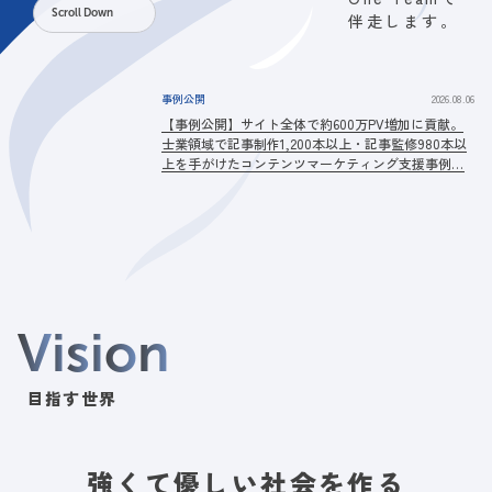
Scroll Down
伴走します。
事例公開
2026.08.06
【事例公開】サイト全体で約600万PV増加に貢献。
士業領域で記事制作1,200本以上・記事監修980本以
上を手がけたコンテンツマーケティング支援事例｜
株式会社マネーフォワード様
V
i
s
i
o
n
目指す世界
強くて優しい社会を作る