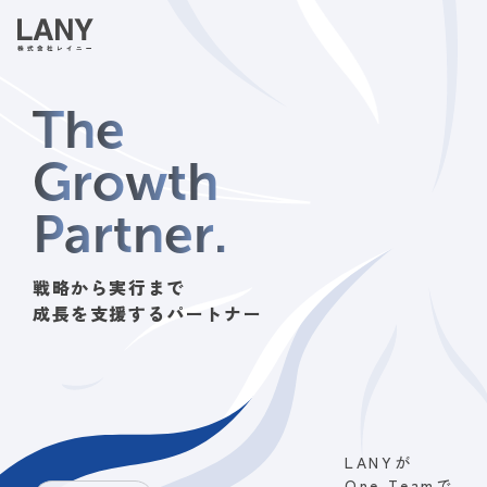
T
h
e
G
r
o
w
t
h
P
a
r
t
n
e
r
.
戦略から実行まで
成長を支援するパートナー
LANYが
One Teamで