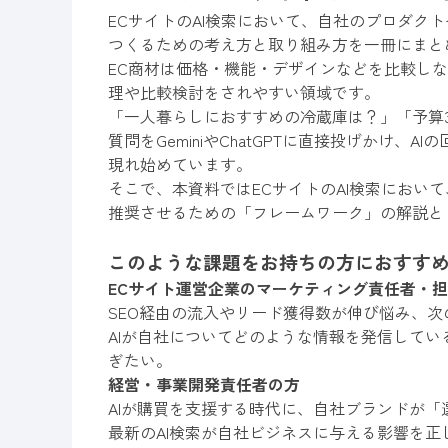
ECサイトのAI検索において、自社のプロダク
つくるための考え方と取り組み方を一冊にまと
EC商材は価格・機能・デザインなどを比較しな
理や比較検討をされやすい領域です。
「一人暮らしにおすすめの冷蔵庫は？」「予算
質問をGeminiやChatGPTに直接投げかけ
現れ始めています。
そこで、本資料ではECサイトのAI検索におい
推奨させるための「フレームワーク」の解説と
このような課題をお持ちの方におすす
ECサイト運営企業のマーケティング責任者・
SEO経由の流入やリード獲得数が伸び悩み、次の
AIが自社についてどのような情報を発信して
ぎたい。
経営・事業開発責任者の方
AIが購買を支援する時代に、自社ブランドが
最新のAI検索が自社ビジネスに与える影響を正