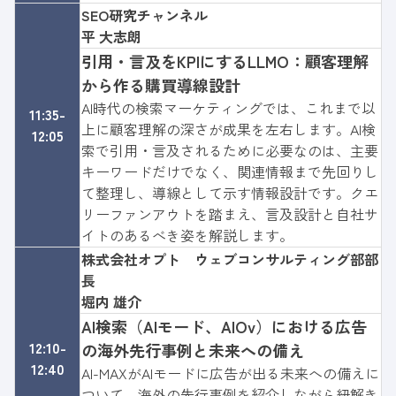
SEO研究チャンネル
平 大志朗
引用・言及をKPIにするLLMO：顧客理解
から作る購買導線設計
AI時代の検索マーケティングでは、これまで以
11:35-
上に顧客理解の深さが成果を左右します。AI検
12:05
索で引用・言及されるために必要なのは、主要
キーワードだけでなく、関連情報まで先回りし
て整理し、導線として示す情報設計です。クエ
リーファンアウトを踏まえ、言及設計と自社サ
イトのあるべき姿を解説します。
株式会社オプト
ウェブコンサルティング部部
長
堀内 雄介
AI検索（AIモード、AIOv）における広告
12:10-
の海外先行事例と未来への備え
12:40
AI-MAXがAIモードに広告が出る未来への備えに
ついて、海外の先行事例を紹介しながら紐解き