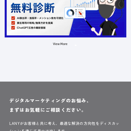
定員数：500名
金額：無料
場所：オンライン
AI
LLMO
広告
View More
デジタルマーケティングのお悩み、
まずはお気軽にご相談ください。
LANYがお客様と共に考え、最適な解決の方向性をディスカッ
ションを通じて見つけ出します。