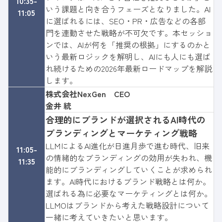
10:35-
いう課題と向き合うフェーズとなりました。AI
11:05
に選ばれるには、SEO・PR・広告などの各部
門を連動させた戦略が不可欠です。本セッショ
ンでは、AIが何を「推奨の根拠」にするのかと
いう最新ロジックを解明し、AIにも人にも選ば
れ続けるための2026年最新ロードマップを解説
します。
株式会社NexGen CEO
金井 統
合理的にブランドが選択されるAI時代の
ブランディングとマーケティング戦略
LLMによるAI進化が日進月歩で進む時代、旧来
11:05-
の情緒的なブランディングの効用が失われ、機
11:35
能的にブランディングしていくことが求められ
ます。AI時代におけるブランド戦略とは何か。
選ばれる為に必要なマーケティングとは何か。
LLMOはブランドから考えた戦略設計について
一緒に考えていきたいと思います。