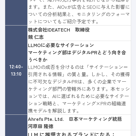
ます。また、AIOvが広告とSEOに与えた影響に
ついての分析結果と、モニタリングのフォーマ
ットについてもご紹介予定です。
株式会社IDEATECH 取締役
競 仁志
LLMOに必要なサイテーション
マーケティング部はデジタルPRとどう向き合
うべきか
12:40-
LLMOの成否を分けるのは「サイテーション＝
13:10
引用される情報」の質と量。しかし、その獲得
に不可欠なデジタルPRは、多くの企業でマー
ケティング部門の管轄外にあります。本セッシ
ョンでは、AIに選ばれるために必要なサイテー
ション戦略と、マーケティング×PRの組織連
携モデルを解説します。
Ahrefs Pte. Ltd.
日本マーケティング統括
河原田 隆徳
L
LM に推奨されるブランドになる：