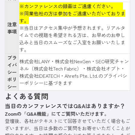
※カンファレンスの録画はご遠慮ください。
※同業他社の方は参加をご遠慮いただいておりま
す。
注意
※当日はアクセス集中が予想されます。リアルタ
事項
イムでの視聴を希望される方は、お早めのお申し
込みと当日のスムーズなご入室をお願いいたしま
す。
プラ
株式会社LANY
・
株式会社NexGen
・
SEO研究チャン
イバ
ネル（
株式会社Tech Fabric
）
・
株式会社オプト
・
シー
株式会社IDEATECH
・
Ahrefs Pte. Ltd.
のプライバシ
ポリ
ーポリシーに基づきます
シー
よくある質問
当日のカンファレンスではQ&Aはありますか？
Zoomの「Q&A機能」にてご質問いただけます。
登壇後、各社がテキストにて回答させていただく場合もご
ざいますが、当日は多数のご質問をお寄せいただくことが