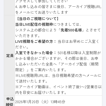
アクセスして参加してください
4. お申し込みの皆さまに後日、アーカイブ視聴URL
をメールにてお送りいたします
【当日のご視聴について】
当日LIVE配信の視聴枠
につきましては、
システム上の都合により「
先着500名様
」とさせて
いただきます。
LIVE視聴をご希望の方：
当日はお早めにご入室く
ださい。
入室できなかった場合：
501名様以降は入室制限が
定員
かかる場合がございますが、その際は後日、お申
し込みいただいた全員へ「アーカイブ配信（期間
限定）」をご案内いたします。
※LIVE視聴用URLは、当日視聴希望の方へメールに
て送付いたします。
※アーカイブ動画は、イベント終了後1〜2営業日以
内を目安にお届けいたします。
申込
2026年1月20日（火）13時45分
締切