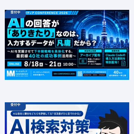
受付中
08.18
ウェビナー
火
10:00 -
08.21
金
16:00
【無料カンファレンス】AIの回答が「ありきたり」なの
は、入力するデータが凡庸だから？ 〜AIを覚醒させて下
半期戦略を具体化する、最前線40社の成功事例活用術〜
定員数：1000名
金額：無料
場所：オンライン
BtoB
受付中
06.19
診断
金
12:00 -
12.31
金
00:00
ChatGPT広告の最新動向・AI検索対策に関する無料相談
受付中