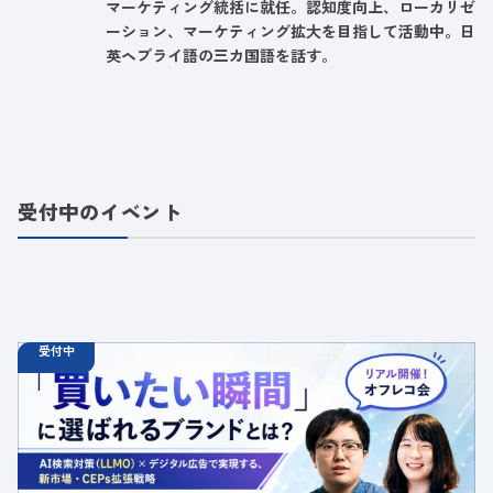
マーケティング統括に就任。認知度向上、ローカリゼ
ーション、マーケティング拡大を目指して活動中。日
英ヘブライ語の三カ国語を話す。
受付中のイベント
受付中
08.25
オフラインイベント
火
18:30 - 20:00
【オフラインイベント】「買いたい瞬間」に選ばれるブラ
ンドとは？AI検索対策（LLMO）×デジタル広告で実現す
る、新市場・CEPs拡張戦略
定員数：50名