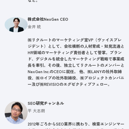
など。
株式会社NexGen CEO
金井 統
㈱リクルートのマーケティング室VP（ヴァイスプレ
ジデント）として、会社横断の人材育成・知見流通と
HR領域のマーケティング責任者として管掌。ブラン
ド、デジタルを統合したマーケティング戦略で事業成
長を牽引。その後、独立してリクルートのメンバーと
NexGen Inc.のCEOに就任。 他、㈱LANYの社外取締
役、㈱ロイブの社外取締役、㈱プロジェクトカンパニ
ー及び㈱REVISIOのエグゼクティブフェロー。
SEO研究チャンネル
平 大志朗
2012年ごろからSEO業界に携わり、検索エンジンマー