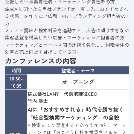
把握したい事業責任者・マーケティング責任者の方
生成AIに聞いたら自社ブランドが「真っ先におすすめされ
る状態」を作りたい広報・PR・ブランディング担当者の
方
メディア露出と検索対策を連動させ、広告に頼りすぎない
集客基盤を構築したい広告・マーケティング担当者の方
マーケティングとセールス間の連携を強化し、組織全体の
効率と売上向上を目指している方
カンファレンスの内容
時間
登壇者・テーマ
10:30-
オープニング
10:35
株式会社LANY 代表取締役CEO
竹内 渓太
AIに「おすすめされる」時代を勝ち抜く
「統合型検索マーケティング」の全貌
AI検索がより浸透するであろう2026年、マーケ
ティングは「AIにどう自社を推奨させるか」と