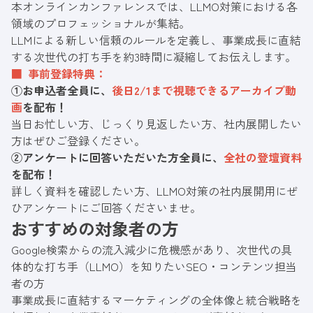
本オンラインカンファレンスでは、LLMO対策における各
領域のプロフェッショナルが集結。
LLMによる新しい信頼のルールを定義し、事業成長に直結
する次世代の打ち手を約3時間に凝縮してお伝えします。
■ 事前登録特典：
①お申込者全員に、
後日2/1まで視聴できるアーカイブ動
画
を配布！
当日お忙しい方、じっくり見返したい方、社内展開したい
方はぜひご登録ください。
②アンケートに回答いただいた方全員に、
全社の登壇資料
を配布！
詳しく資料を確認したい方、LLMO対策の社内展開用にぜ
ひアンケートにご回答くださいませ。
おすすめの対象者の方
Google検索からの流入減少に危機感があり、次世代の具
体的な打ち手（LLMO）を知りたいSEO・コンテンツ担当
者の方
事業成長に直結するマーケティングの全体像と統合戦略を