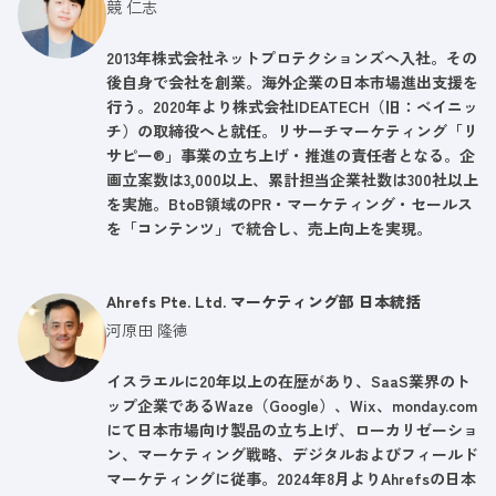
競 仁志
2013年株式会社ネットプロテクションズへ入社。その
後自身で会社を創業。海外企業の日本市場進出支援を
行う。2020年より株式会社IDEATECH（旧：ベイニッ
チ）の取締役へと就任。リサーチマーケティング「リ
サピー®︎」事業の立ち上げ・推進の責任者となる。企
画立案数は3,000以上、累計担当企業社数は300社以上
を実施。BtoB領域のPR・マーケティング・セールス
を「コンテンツ」で統合し、売上向上を実現。
Ahrefs Pte. Ltd. マーケティング部 日本統括
河原田 隆徳
イスラエルに20年以上の在歴があり、SaaS業界のト
ップ企業であるWaze（Google）、Wix、monday.com
にて日本市場向け製品の立ち上げ、ローカリゼーショ
ン、マーケティング戦略、デジタルおよびフィールド
マーケティングに従事。2024年8月よりAhrefsの日本