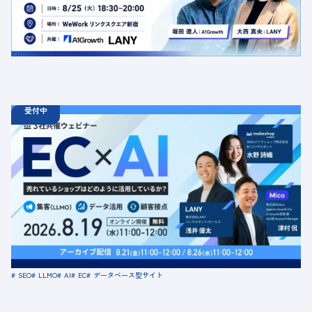
金額：無料
場所：東京都渋谷区千駄ヶ谷5-27-5 リンクスクエア新宿16F
WeWork内 最寄り：新宿駅・代々木駅・新宿三丁目駅
交流会
共催
AI
LLMO
デジタルマーケティング
トレンド
採用イベント
広告
受付中
08.19
ウェビナー
水
11:00 - 12:00
08.21
金
11:00 - 12:00
08.26
水
11:00 - 12:00
【無料セミナー】EC × AI 売れているショップはどのよう
に活用しているか？ 「集客（LLMO）」「データ活用」
「顧客接点」
定員数：500名
金額：無料
場所：オンライン
SEO
LLMO
AI
EC
データベース型サイト