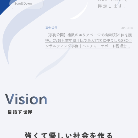
Scroll Down
伴走します。
事例公開
2026.08.07
【事例公開】複数のエリアページで検索順位1位を獲
得。CV数も前年同月比で最大172%に伸長したSEOコ
ンサルティング事例｜ベンチャーサポート税理士法
人様
V
i
s
i
o
n
目指す世界
強くて優しい社会を作る