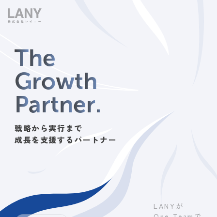
T
h
e
G
r
o
w
t
h
P
a
r
t
n
e
r
.
戦略から実行まで
成長を支援するパートナー
LANYが
One Teamで